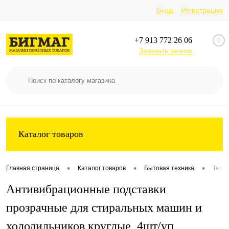
Вход
Регистрация
+7 913 772 26 06
0
Заказать звонок
Каталог товаров
•
•
•
Главная страница
Каталог товаров
Бытовая техника
Техни
Антивибрационные подставки
прозрачные для стиральных машин и
холодильников круглые, 4шт/уп