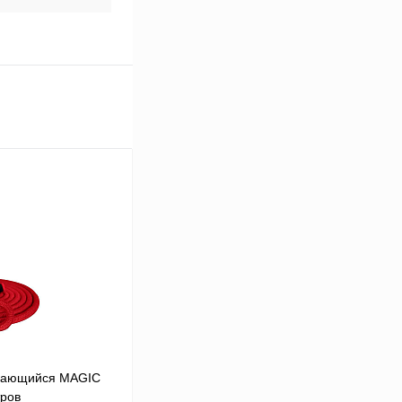
ивающийся MAGIC
ров