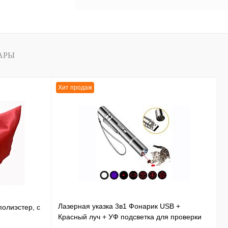
АРЫ
Хит продаж
Х
Лазерная указка 3в1 Фонарик USB +
Э
полиэстер, с
Красный луч + УФ подсветка для проверки
и
купюр 11,5 см
ф