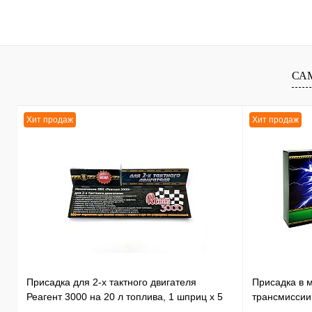
В корзину
К сравнению
В избранное
В
СА
наличии
Хит продаж
Хит продаж
Присадка для 2-х тактного двигателя
Присадка в 
Реагент 3000 на 20 л топлива, 1 шприц х 5
трансмиссии
мл /30
литра, 1 бут