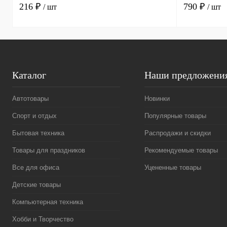
216 ₽
790 ₽
/ шт
/ шт
Каталог
Наши предложени
Автотовары
Новинки
Спорт и отдых
Популярные товары
Бытовая техника
Распродажи и скидки
Товары для праздников
Рекомендуемые товары
Все для офиса
Уцененные товары
Детские товары
Компьютерная техника
Хобби и Творчество