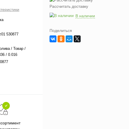
Рассчитать доставку
ктеристики
В наличии
жа
Поделиться
z01 530877
олива / Товар /
36 / 0.016
0877
Подарки при заказе от 3000
П
ссортимент
рублей
фицирован