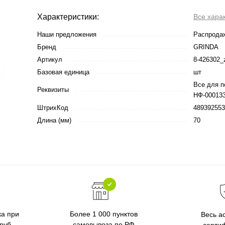
Характеристики:
Все хара
Наши предложения
Распрода
Бренд
GRINDA
Артикул
8-426302_
Базовая единица
шт
Все для п
Реквизиты
НФ-000133
ШтрихКод
489392553
Длина (мм)
70
ка при
Более 1 000 пунктов
Весь а
 руб
самовывоза по РФ
серти