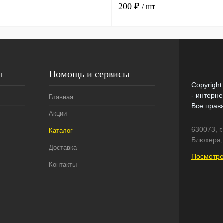
200 ₽
/ шт
я
Помощь и сервисы
Copyright
- интерне
Главная
Все прав
Акции
630073, г
Каталог
Блюхера, 
Доставка
Посмотре
Контакты