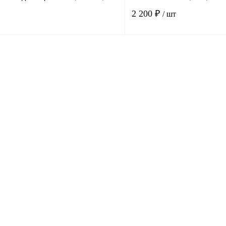
2 200 ₽
/ шт
В корзину
К сравнению
В
В избранное
наличии
н