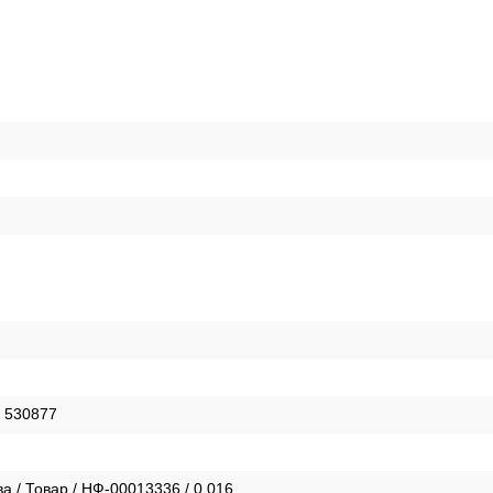
 530877
а / Товар / НФ-00013336 / 0.016