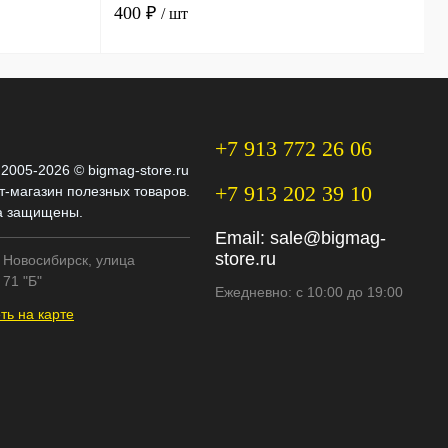
400 ₽
3
/ шт
+7 913 772 26 06
 2005-2026 © bigmag-store.ru
+7 913 202 39 10
т-магазин полезных товаров.
а защищены.
Email:
sale@bigmag-
store.ru
. Новосибирск, улица
71 "Б"
Ежедневно: с 10:00 до 19:00
ть на карте