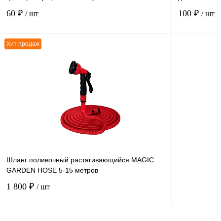
60 ₽
100 ₽
/ шт
/ шт
Хит продаж
В корзину
К сравнению
К сравнению
В избранное
В
В избранное
наличии
Шланг поливочный растягивающийся MAGIC
GARDEN HOSE 5-15 метров
1 800 ₽
/ шт