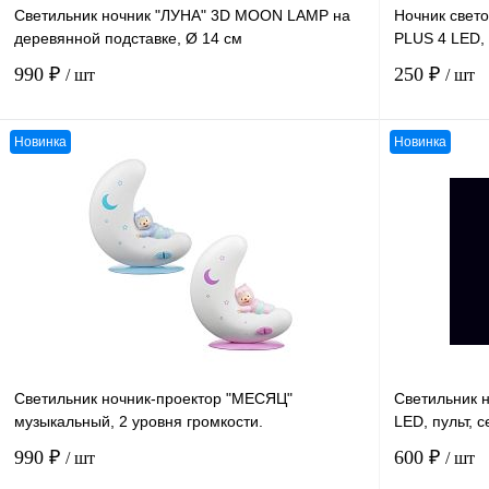
Светильник ночник "ЛУНА" 3D MOON LAMP на
Ночник свет
деревянной подставке, Ø 14 см
PLUS 4 LED, 
990 ₽
250 ₽
/ шт
/ шт
Новинка
Новинка
В корзину
К сравнению
К сравнению
В избранное
В
В избранное
наличии
Светильник ночник-проектор "МЕСЯЦ"
Светильник н
музыкальный, 2 уровня громкости.
LED, пульт, 
990 ₽
600 ₽
/ шт
/ шт