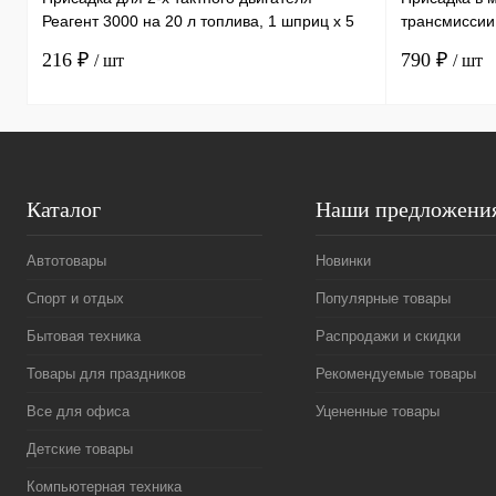
Реагент 3000 на 20 л топлива, 1 шприц х 5
трансмиссии
мл /30
литра, 1 бут
216 ₽
790 ₽
/ шт
/ шт
Каталог
Наши предложени
Автотовары
Новинки
Спорт и отдых
Популярные товары
Бытовая техника
Распродажи и скидки
Товары для праздников
Рекомендуемые товары
Все для офиса
Уцененные товары
Детские товары
Компьютерная техника