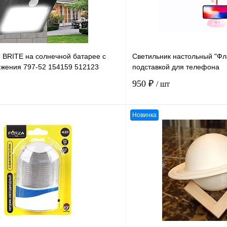
 BRITE на солнечной батарее с
Светильник настольный "Фл
ижения 797-52 154159 512123
подставкой для телефона
950 ₽
/ шт
Новинка
В корзину
К сравнению
В
В избранное
наличии
н