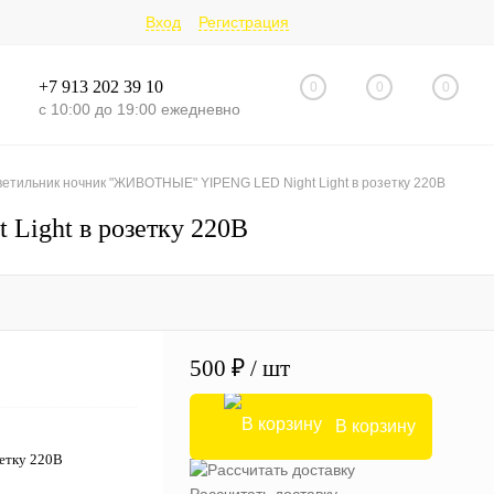
Вход
Регистрация
+7 913 202 39 10
0
0
0
с 10:00 до 19:00 ежедневно
етильник ночник "ЖИВОТНЫЕ" YIPENG LED Night Light в розетку 220В
ight в розетку 220В
500 ₽
/ шт
В корзину
етку 220В