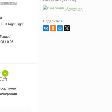
Рассчитать доставку
ктеристики
В наличии
да
Поделиться
LED Night Light
Товар /
98 / 0.03
Подарки при заказе от 3000
П
ссортимент
рублей
фицирован