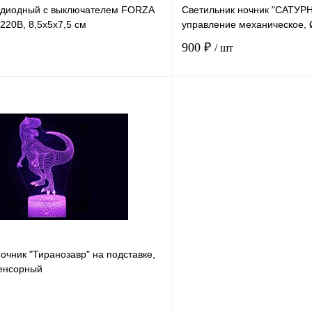
одиодный с выключателем FORZA
Светильник ночник "САТУРН
220В, 8,5х5х7,5 см
управление механическое, 
900 ₽
/ шт
В корзину
К сравнению
В
В избранное
наличии
н
очник "Тиранозавр" на подставке,
сенсорный