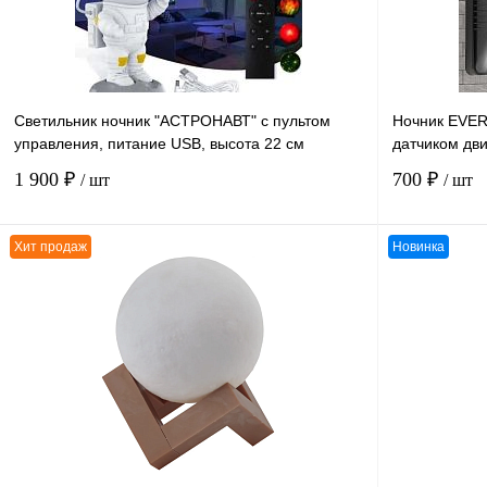
Светильник ночник "АСТРОНАВТ" с пультом
Ночник EVER
управления, питание USB, высота 22 см
датчиком дв
1 900 ₽
700 ₽
/ шт
/ шт
Хит продаж
Новинка
В корзину
К сравнению
К сравнению
В избранное
В
В избранное
наличии