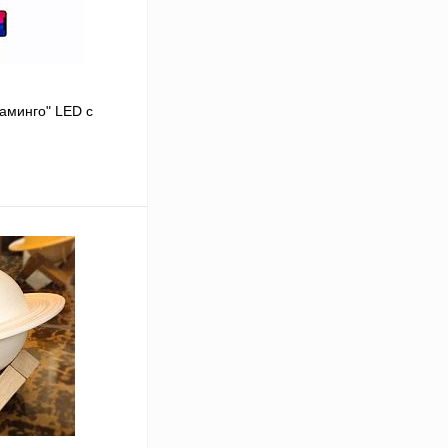
аминго" LED с
В корзину
В
аличии