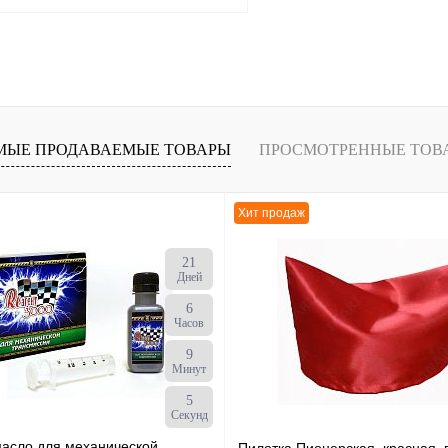
В корзину
В
МЫЕ ПРОДАВАЕМЫЕ ТОВАРЫ
ПРОСМОТРЕННЫЕ ТОВ
наличии
Хит продаж
21
Дней
6
Часов
9
Минут
4
Секунд
масло для механической