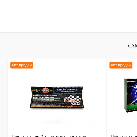
В корзину
К сравнению
К сравнению
В избранное
В
В избранное
СА
наличии
Хит продаж
Хит продаж
Присадка для 2-х тактного двигателя
Присадка в 