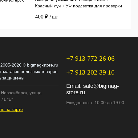
полиэстер, с
Красный луч + УФ подсветка для проверки
и
купюр 11,5 см
ф
400 ₽
3
/ шт
+7 913 772 26 06
 2005-2026 © bigmag-store.ru
+7 913 202 39 10
т-магазин полезных товаров.
а защищены.
Email:
sale@bigmag-
store.ru
. Новосибирск, улица
71 "Б"
Ежедневно: с 10:00 до 19:00
ть на карте