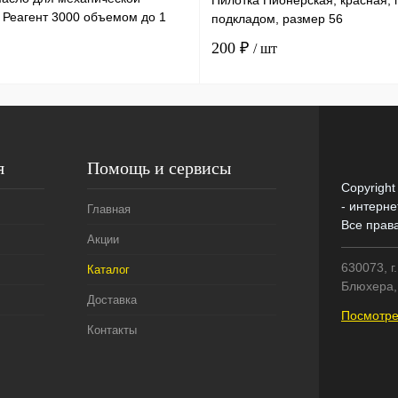
Пилотка Пионерская, красная, 
 Реагент 3000 объемом до 1
подкладом, размер 56
ылка х 50 мл /30
200 ₽
/ шт
я
Помощь и сервисы
Copyright
- интерне
Главная
Все прав
Акции
630073, г
Каталог
Блюхера, 
Доставка
Посмотре
Контакты