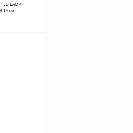
" 3D LAMP,
Ø 14 см
В корзину
В
аличии