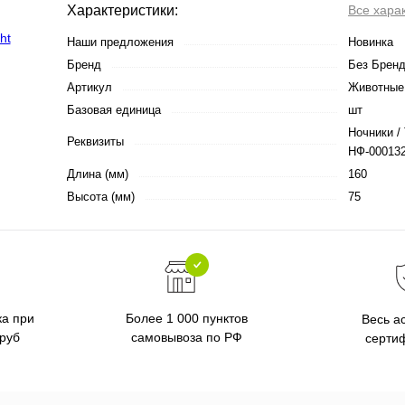
Характеристики:
Все хара
Наши предложения
Новинка
Бренд
Без Брен
Артикул
Животные 
Базовая единица
шт
Ночники / 
Реквизиты
НФ-000132
Длина (мм)
160
Высота (мм)
75
ка при
Более 1 000 пунктов
Весь а
 руб
самовывоза по РФ
серти