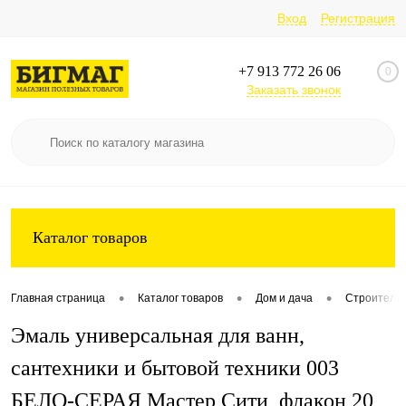
Вход
Регистрация
+7 913 772 26 06
0
Заказать звонок
Каталог товаров
•
•
•
Главная страница
Каталог товаров
Дом и дача
Строительс
Эмаль универсальная для ванн,
сантехники и бытовой техники 003
БЕЛО-СЕРАЯ Мастер Сити, флакон 20