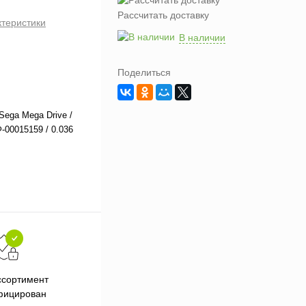
Рассчитать доставку
ктеристики
В наличии
Поделиться
Sega Mega Drive /
-00015159 / 0.036
Подарки при заказе от 3000
П
ссортимент
рублей
фицирован