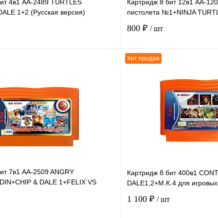
бит 4в1 AA-2489 TURTLES
Картридж 8 бит 12в1 AA-12
DALE 1+2 (Русская версия)
пистолета №1+NINJA TURT
800 ₽
/ шт
Хит продаж
В корзину
К сравнению
В
В избранное
наличии
н
бит 7в1 AA-2509 ANGRY
Картридж 8 бит 400в1 CON
DIN+CHIP & DALE 1+FELIX VS
DALE1,2+M.K.4 для игровых
O Bros.+...
1 100 ₽
/ шт