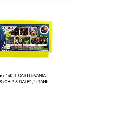
В корзину
К сравнению
В
В избранное
наличии
н
бит 450в1 CASTLEVANIA
S+CHIP & DALE1,2+TANK
1-8
т
В корзину