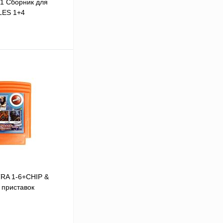
01 Сборник для
LES 1+4
В корзину
В
аличии
TRA 1-6+CHIP &
 приставок