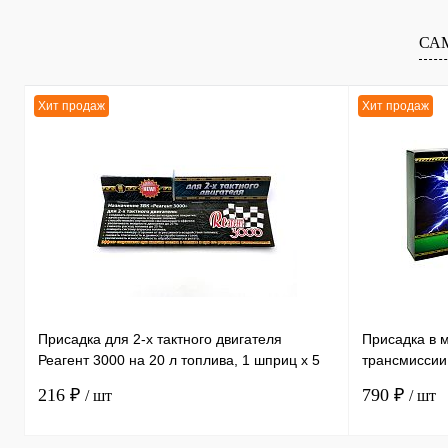
В избранное
В
В избранное
СА
наличии
Хит продаж
Хит продаж
Присадка для 2-х тактного двигателя
Присадка в 
Реагент 3000 на 20 л топлива, 1 шприц х 5
трансмиссии
мл /30
литра, 1 бут
216 ₽
790 ₽
/ шт
/ шт