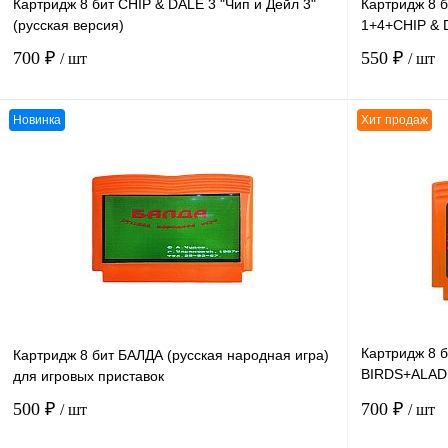
Картридж 8 бит CHIP & DALE 3 "Чип и Дейл 3"
Картридж 8 
(русская версия)
1+4+CHIP & 
700 ₽
550 ₽
/ шт
/ шт
Новинка
Хит продаж
В корзину
К сравнению
К сравнению
В избранное
В
В избранное
наличии
Картридж 8 
Картридж 8 бит БАЛДА (русская народная игра)
BIRDS+ALAD
для игровых приставок
JERRY + MARI
500 ₽
700 ₽
/ шт
/ шт