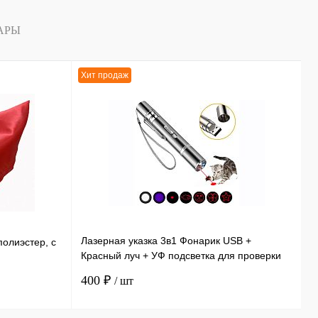
АРЫ
Хит продаж
Х
Лазерная указка 3в1 Фонарик USB +
Э
полиэстер, с
Красный луч + УФ подсветка для проверки
и
купюр 11,5 см
ф
400 ₽
3
/ шт