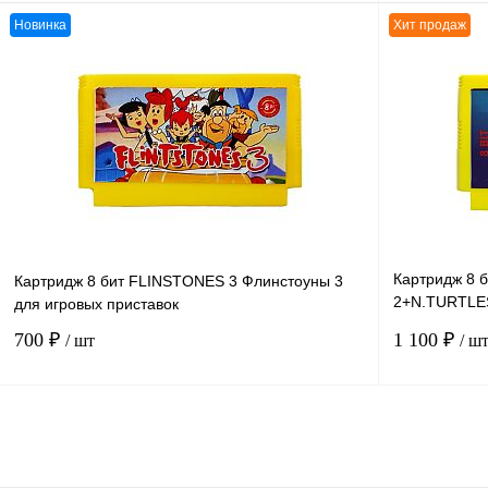
Новинка
Хит продаж
В корзину
К сравнению
К сравнению
В избранное
В
В избранное
наличии
Картридж 8 
Картридж 8 бит FLINSTONES 3 Флинстоуны 3
2+N.TURTLE
для игровых приставок
90+CONTRA 
700 ₽
1 100 ₽
/ шт
/ ш
В корзину
К сравнению
К сравнению