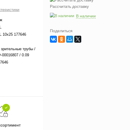
Рассчитать доставку
ктеристики
В наличии
аж
L
Поделиться
 10x25 177646
 зрительные трубы /
-00016807 / 0.09
7646
Подарки при заказе от 3000
П
ссортимент