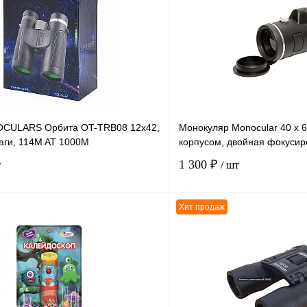
OCULARS Орбита OT-TRB08 12х42,
Монокуляр Monocular 40 х 
аги, 114M AT 1000M
корпусом, двойная фокусир
1 300 ₽
т
/ шт
Хит продаж
В корзину
К сравнению
В
В избранное
наличии
н