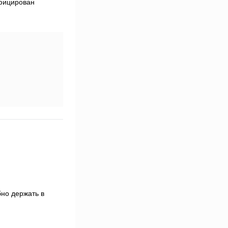
рублей
фицирован
бно держать в