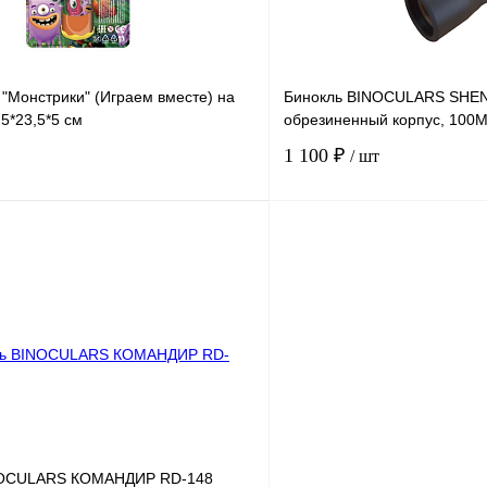
"Монстрики" (Играем вместе) на
Бинокль BINOCULARS SHEN
,5*23,5*5 см
обрезиненный корпус, 100M
1 100 ₽
/ шт
В корзину
К сравнению
В
В избранное
наличии
н
NOCULARS КОМАНДИР RD-148