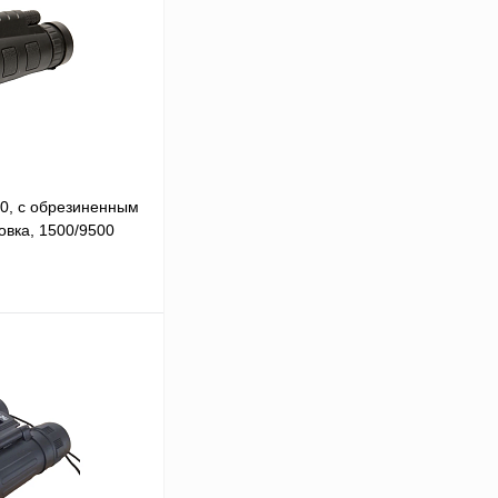
60, с обрезиненным
овка, 1500/9500
В корзину
В
аличии