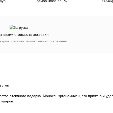
 руб
самовывоза по РФ
серти
итываем стоимость доставки
ждите, рассчет займет немного времени
25 мм.
стве отличного подарка. Монокль эргономичен, его приятно и удо
 ударов.