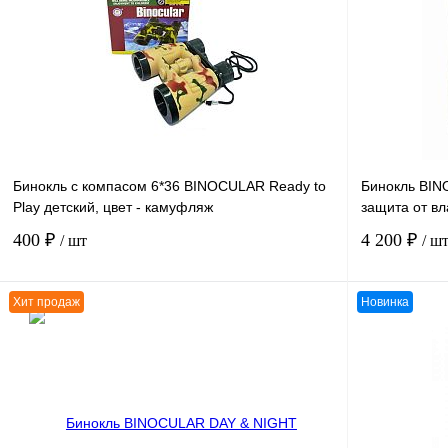
Бинокль с компасом 6*36 BINOCULAR Ready to
Бинокль BIN
Play детский, цвет - камуфляж
защита от вл
400 ₽
4 200 ₽
/ шт
/ ш
Хит продаж
Новинка
В корзину
К сравнению
К сравнению
В избранное
В
В избранное
наличии