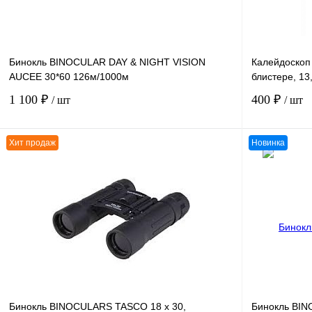
Бинокль BINOCULAR DAY & NIGHT VISION
Калейдоскоп 
AUCEE 30*60 126м/1000м
блистере, 13
1 100 ₽
400 ₽
/ шт
/ шт
Хит продаж
Новинка
В корзину
К сравнению
К сравнению
В избранное
В
В избранное
наличии
Бинокль BINOCULARS TASCO 18 х 30,
Бинокль BI