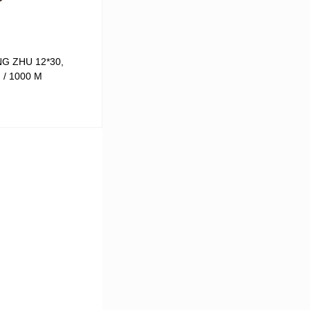
G ZHU 12*30,
 / 1000 М
В корзину
В
аличии