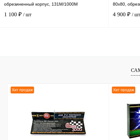
обрезиненный корпус, 131М/1000М
80х80, обре
1 100 ₽
4 900 ₽
/ шт
/ ш
В корзину
К сравнению
К сравнению
В избранное
В
В избранное
СА
наличии
Хит продаж
Хит продаж