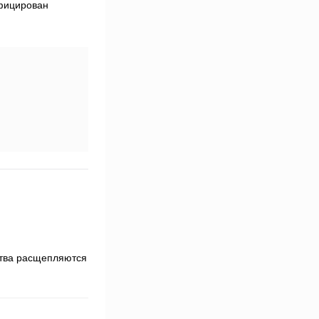
рублей
фицирован
ства расщепляются