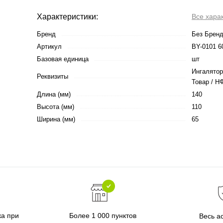
Характеристики:
Все хара
Бренд
Без Брен
Артикул
BY-0101 6
Базовая единица
шт
Ингалятор
Реквизиты
Товар / НФ
Длина (мм)
140
Высота (мм)
110
Ширина (мм)
65
ка при
Более 1 000 пунктов
Весь а