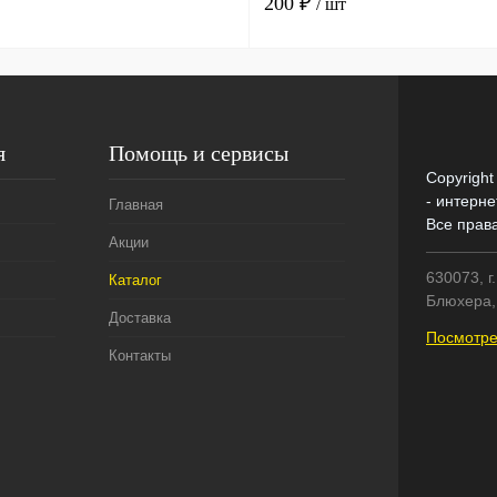
200 ₽
/ шт
я
Помощь и сервисы
Copyright
- интерне
Главная
Все прав
Акции
630073, г
Каталог
Блюхера, 
Доставка
Посмотре
Контакты