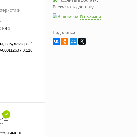
Рассчитать доставку
ктеристики
В наличии
да
01013
Поделиться
ы, небулайзеры /
-00011268 / 0.218
Подарки при заказе от 3000
П
ссортимент