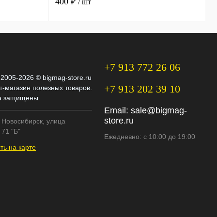
400 ₽
3
/ шт
+7 913 772 26 06
 2005-2026 © bigmag-store.ru
+7 913 202 39 10
т-магазин полезных товаров.
а защищены.
Email:
sale@bigmag-
store.ru
. Новосибирск, улица
71 "Б"
Ежедневно: с 10:00 до 19:00
ть на карте