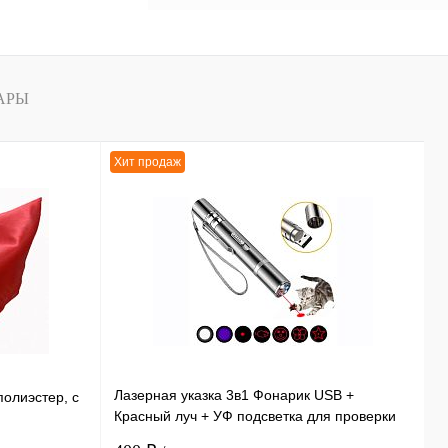
АРЫ
Хит продаж
Х
Лазерная указка 3в1 Фонарик USB +
Э
полиэстер, с
Красный луч + УФ подсветка для проверки
и
купюр 11,5 см
ф