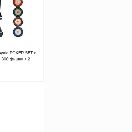
В
аличии
oyale POKER SET в
 300 фишек + 2
В корзину
В
аличии