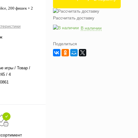
се, 200 фишек + 2
Рассчитать доставку
ктеристики
В наличии
аж
Поделиться
е игры / Товар /
45 / 4
0861
Подарки при заказе от 3000
П
ссортимент