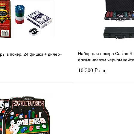
К сравнению
В
В избранное
наличии
н
Набор для покера Casino R
ры в покер, 24 фишки + дилер+
алюминиевом черном кейсе
колоды + 5 кубиков
10 300 ₽
/ шт
В корзину
К сравнению
В
В избранное
наличии
н