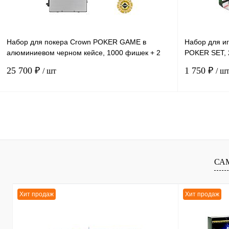
Набор для покера Crown POKER GAME в
Набор для и
алюминиевом черном кейсе, 1000 фишек + 2
POKER SET, 
колоды карт + 5 кубиков
коробка 189
25 700 ₽
1 750 ₽
/ шт
/ ш
В корзину
К сравнению
К сравнению
В избранное
В
В избранное
СА
наличии
Хит продаж
Хит продаж