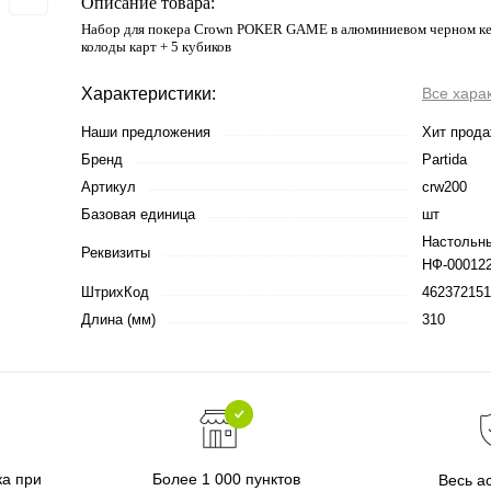
Описание товара:
Набор для покера Crown POKER GAME в алюминиевом черном кей
колоды карт + 5 кубиков
Характеристики:
Все хара
Наши предложения
Хит прод
Бренд
Partida
Артикул
crw200
Базовая единица
шт
Настольны
Реквизиты
НФ-000122
ШтрихКод
462372151
Длина (мм)
310
ка при
Более 1 000 пунктов
Весь а