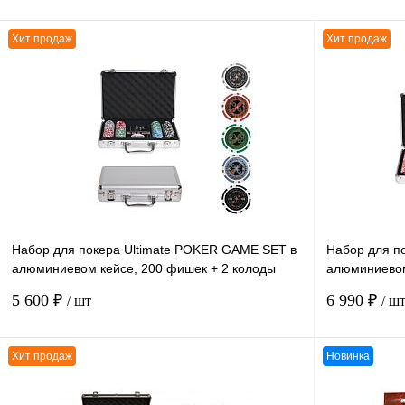
Хит продаж
Хит продаж
Набор для покера Ultimate POKER GAME SET в
Набор для п
алюминиевом кейсе, 200 фишек + 2 колоды
алюминиевом
карт + 5 кубиков
кубиков
5 600 ₽
6 990 ₽
/ шт
/ ш
Хит продаж
Новинка
В корзину