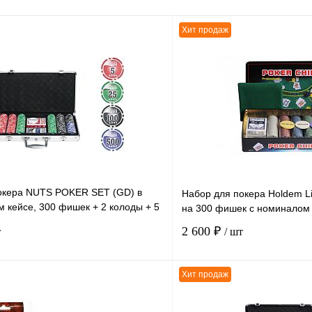
Хит продаж
окера NUTS POKER SET (GD) в
Набор для покера Holdem L
 кейсе, 300 фишек + 2 колоды + 5
на 300 фишек с номиналом 
2 600 ₽
т
/ шт
Хит продаж
В корзину