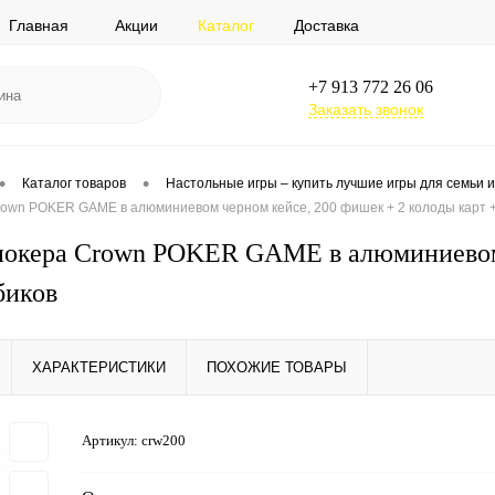
Главная
Акции
Каталог
Доставка
+7 913 772 26 06
Заказать звонок
•
•
Каталог товаров
Настольные игры – купить лучшие игры для семьи и
rown POKER GAME в алюминиевом черном кейсе, 200 фишек + 2 колоды карт +
покера Crown POKER GAME в алюминиевом 
биков
ХАРАКТЕРИСТИКИ
ПОХОЖИЕ ТОВАРЫ
Артикул:
crw200