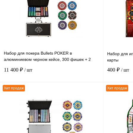
К сравнению
К сравнению
В избранное
В
В избранное
наличии
Набор для покера Bullets POKER в
Набор для иг
алюминиевом черном кейсе, 300 фишек + 2
карты
колоды карт + 5 кубиков
11 400 ₽
400 ₽
/ шт
/ шт
Хит продаж
Хит продаж
В корзину
К сравнению
К сравнению
В избранное
В
В избранное
наличии