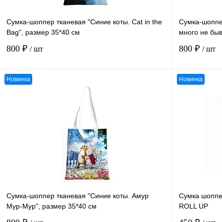
Сумка-шоппер тканевая "Синие коты. Cat in the
Сумка-шоппер
Bag", размер 35*40 см
много не быв
800 ₽
800 ₽
/ шт
/ шт
Новинка
Новинка
В корзину
К сравнению
К сравнению
В избранное
В
В избранное
наличии
Сумка-шоппер тканевая "Синие коты. Амур
Сумка шопп
Мур-Мур", размер 35*40 см
ROLL UP