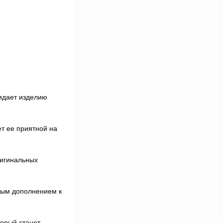
ридает изделию
т ее приятной на
ригинальных
чным дополнением к
торый станет