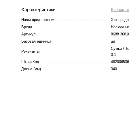
Характеристики:
Все хара
Наши предложения
Хит прод
Бренд
Нескучные
Артикул
8688 3681
Базовая единица
шт
Сумки / Т
Реквизиты
0.1
ШтрихКод
462006536
Длина (мм)
340