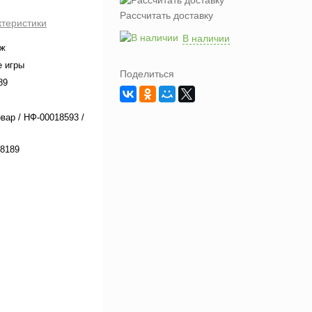
Рассчитать доставку
ктеристики
В наличии
аж
 игры
Поделиться
89
овар / НФ-00018593 /
8189