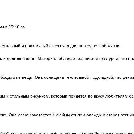
мер 35*40 см
о стильный и практичный аксессуар для повседневной жизни.
ь и долговечность. Материал обладает зернистой фактурой, что п
еобходимые вещи. Она оснащена текстильной подкладкой, что делае
им и стильным рисунком, который придется по вкусу любителям о
руке. Она легко сочетается с любым стилем одежды и станет отли
ви", вы получаете стильный, практичный и удобный аксессуар, ко