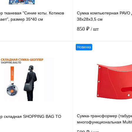
 тканевая "Синие коты. Котиков
Сумка компьютерная PAVO 
ает", размер 35*40 см
38х28х3,5 см
850 ₽
/ шт
Новинка
В корзину
К сравнению
В
В избранное
наличии
н
Сумка-трансформер (табур
ер складная SHOPPING BAG TO
многофункциональная Multif
Storage Stool 230 х 350 мм