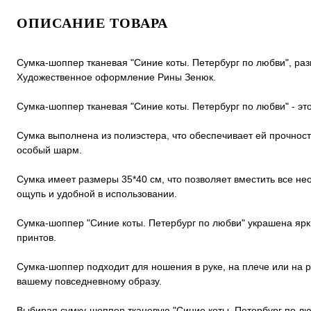
ОПИСАНИЕ ТОВАРА
Сумка-шоппер тканевая "Синие коты. Петербург по любви", раз
Художественное оформление Рины Зенюк.
Сумка-шоппер тканевая "Синие коты. Петербург по любви" - эт
Сумка выполнена из полиэстера, что обеспечивает ей прочност
особый шарм.
Сумка имеет размеры 35*40 см, что позволяет вместить все н
ощупь и удобной в использовании.
Сумка-шоппер "Синие коты. Петербург по любви" украшена ярк
принтов.
Сумка-шоппер подходит для ношения в руке, на плече или на 
вашему повседневному образу.
Выбирая сумку-шоппер тканевую "Синие коты. Петербург по люб