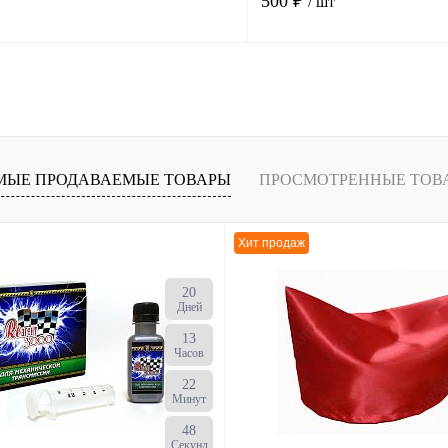
500 ₽
/ шт
В корзину
К сравнению
В
В избранное
МЫЕ ПРОДАВАЕМЫЕ ТОВАРЫ
ПРОСМОТРЕННЫЕ ТОВ
наличии
н
Хит продаж
20
Дней
13
Часов
22
Минут
47
Секунд