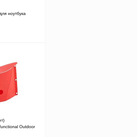
для ноутбука
В корзину
В
аличии
ет)
unctional Outdoor