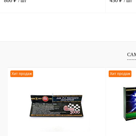
800 ₽
450 ₽
/ шт
/ шт
В корзину
К сравнению
К сравнению
В избранное
В
В избранное
СА
наличии
Хит продаж
Хит продаж