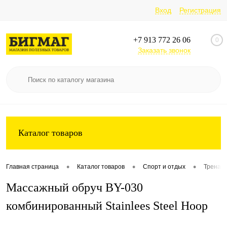
Вход
Регистрация
+7 913 772 26 06
0
Заказать звонок
Каталог товаров
•
•
•
Главная страница
Каталог товаров
Спорт и отдых
Тренаж
Массажный обруч BY-030
комбинированный Stainlees Steel Hoop