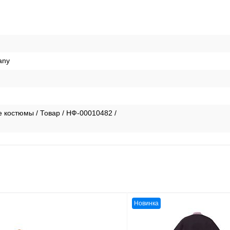
any
 костюмы / Товар / НФ-00010482 /
Новинка