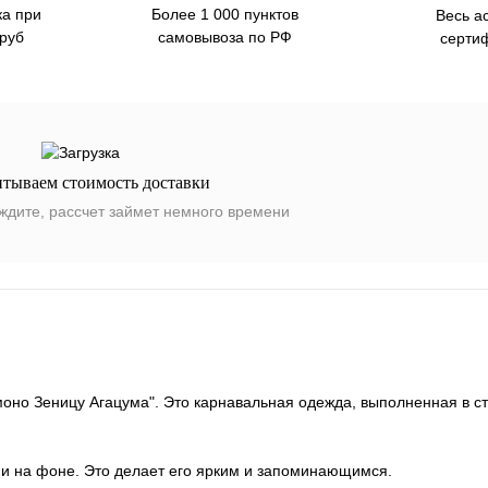
ка при
Более 1 000 пунктов
Весь а
 руб
самовывоза по РФ
серти
итываем стоимость доставки
ждите, рассчет займет немного времени
но Зеницу Агацума". Это карнавальная одежда, выполненная в с
и на фоне. Это делает его ярким и запоминающимся.