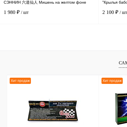
СЭННИН 六道仙人 Мишень на желтом фоне
"Крылья баб
черные рукава, размер 44-46
размер 44-4
1 980 ₽
2 100 ₽
/ шт
/ ш
В корзину
К сравнению
К сравнению
В избранное
В
В избранное
СА
наличии
Хит продаж
Хит продаж