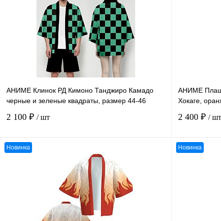
АНИМЕ Клинок РД Кимоно Танджиро Камадо
АНИМЕ Плащ 
черные и зеленые квадраты, размер 44-46
Хокаге, ора
2 100 ₽
2 400 ₽
/ шт
/ ш
Новинка
Новинка
В корзину
К сравнению
К сравнению
В избранное
В
В избранное
наличии