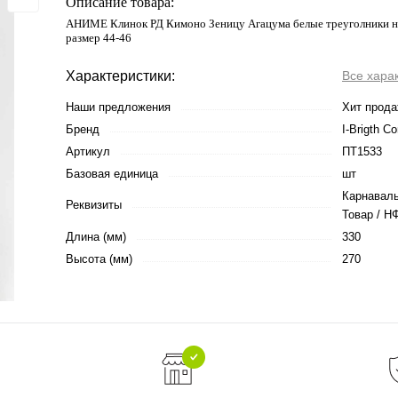
Описание товара:
АНИМЕ Клинок РД Кимоно Зеницу Агацума белые треуголники н
размер 44-46
Характеристики:
Все хара
Наши предложения
Хит прод
Бренд
I-Brigth 
Артикул
ПТ1533
Базовая единица
шт
Карнаваль
Реквизиты
Товар / НФ
Длина (мм)
330
Высота (мм)
270