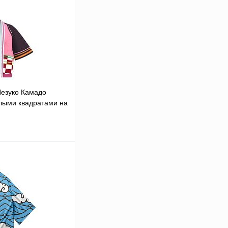
езуко Камадо
лыми квадратами на
В корзину
В
аличии