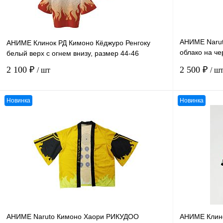
АНИМЕ Naru
АНИМЕ Клинок РД Кимоно Кёджуро Ренгоку
облако на че
белый верх с огнем внизу, размер 44-46
размер XL
2 100 ₽
2 500 ₽
/ шт
/ ш
Новинка
Новинка
В корзину
К сравнению
К сравнению
В избранное
В
В избранное
наличии
АНИМЕ Naruto Кимоно Хаори РИКУДОО
АНИМЕ Клино