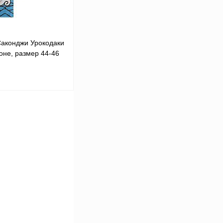
аконджи Урокодаки
оне, размер 44-46
В корзину
В
аличии