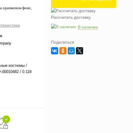
а оранжевом фоне,
Рассчитать доставку
ктеристики
В наличии
аж
Поделиться
Company
ные костюмы /
-00010482 / 0.118