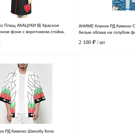
to Плащ АКАЦУКИ 暁 Красное
АНИМЕ Клинок РД Кимоно С
рном фоне с воротником-стойка,
белые облака на голубом ф
2 100 ₽
т
/ шт
В корзину
К сравнению
В
В избранное
наличии
н
к РД Кимоно Шинобу Кочо