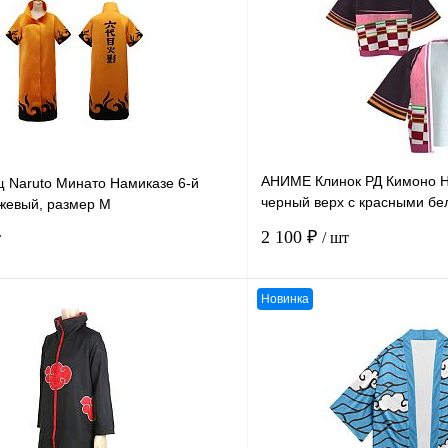
АНИМЕ Клинок РД Кимоно Н
Naruto Минато Намиказе 6-й
черный верх с красными бе
нжевый, размер M
поясе размер 44-46
2 100 ₽
т
/ шт
Новинка
В корзину
К сравнению
В
В избранное
наличии
н