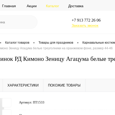
Главная
Акции
Каталог
Доставка
+7 913 772 26 06
Заказать звонок
•
•
•
Каталог товаров
Товары для праздников
Карнавальные костю
моно Зеницу Агацума белые треуголники на оранжевом фоне, размер 44-46
ок РД Кимоно Зеницу Агацума белые треу
ХАРАКТЕРИСТИКИ
ПОХОЖИЕ ТОВАРЫ
Артикул:
ПТ1533