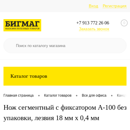
Вход
Регистрация
+7 913 772 26 06
0
Заказать звонок
Каталог товаров
•
•
•
Главная страница
Каталог товаров
Все для офиса
Канцто
Нож сегментный с фиксатором A-100 без
упаковки, лезвия 18 мм х 0,4 мм