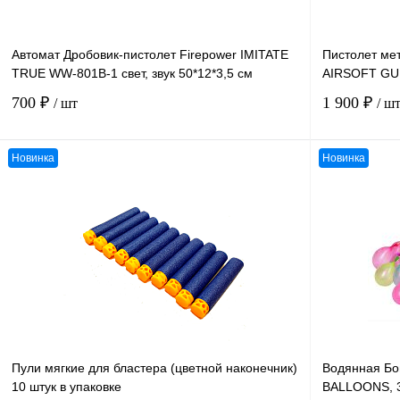
Автомат Дробовик-пистолет Firepower IMITATE
Пистолет ме
TRUE WW-801B-1 свет, звук 50*12*3,5 см
AIRSOFT GU
700 ₽
1 900 ₽
/ шт
/ ш
Новинка
Новинка
В корзину
К сравнению
К сравнению
В избранное
В
В избранное
наличии
Пули мягкие для бластера (цветной наконечник)
Водянная Б
10 штук в упаковке
BALLOONS, 