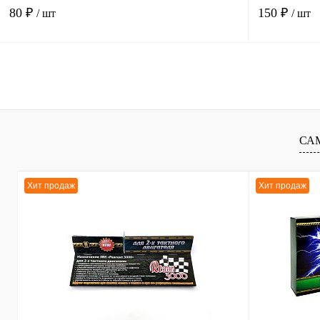
80 ₽
150 ₽
/ шт
/ шт
В корзину
К сравнению
К сравнению
В избранное
В
В избранное
СА
наличии
Хит продаж
Хит продаж