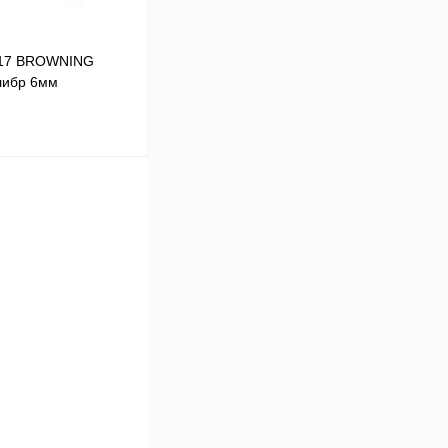
C.17 BROWNING
либр 6мм
В корзину
В
аличии