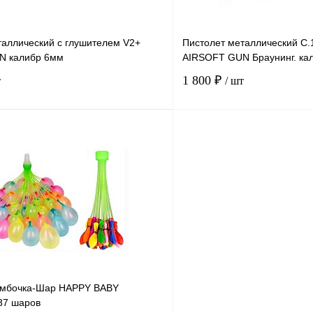
таллический с глушителем V2+
Пистолет металлический 
N калибр 6мм
AIRSOFT GUN Браунинг. ка
1 800 ₽
т
/ шт
В корзину
К сравнению
В
В избранное
наличии
н
омбочка-Шар HAPPY BABY
37 шаров