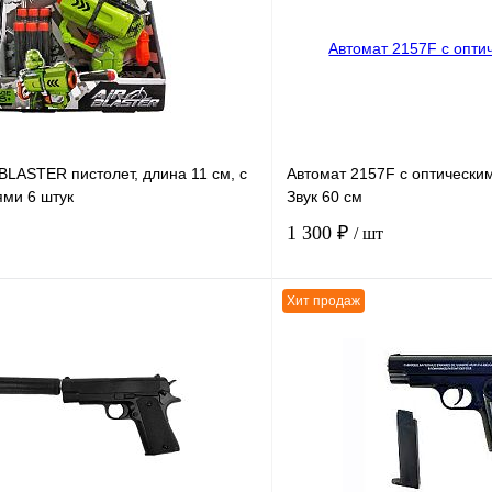
BLASTER пистолет, длина 11 см, с
Автомат 2157F с оптически
ями 6 штук
Звук 60 см
1 300 ₽
/ шт
Хит продаж
В корзину
К сравнению
В
В избранное
наличии
н