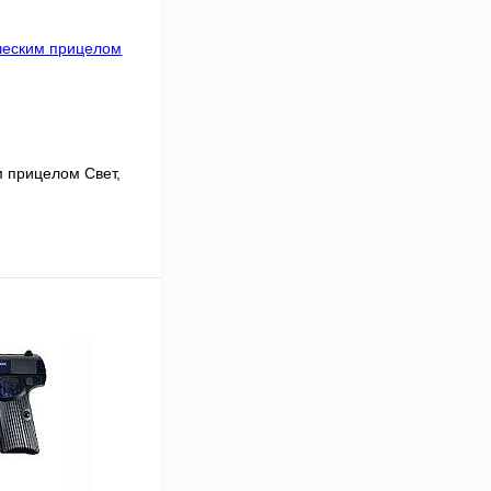
м прицелом Свет,
В корзину
В
аличии