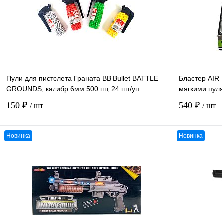
Пули для пистолета Граната BB Bullet BATTLE
Бластер AIR 
GROUNDS, калибр 6мм 500 шт, 24 шт/уп
мягкими пул
150 ₽
540 ₽
/ шт
/ шт
Новинка
Новинка
В корзину
К сравнению
К сравнению
В избранное
В
В избранное
наличии