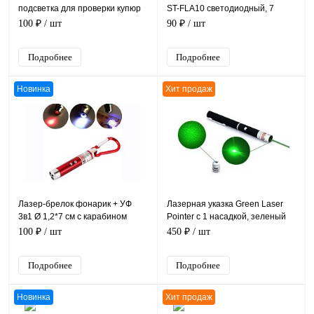
подсветка для проверки купюр
ST-FLA10 светодиодный, 7
7см, на карабине
люминов, Ø 1,3*7 см с кольцом,
100 ₽
/ шт
90 ₽
/ шт
упаковка 24 шт
Подробнее
Подробнее
Новинка
Хит продаж
Лазер-брелок фонарик + УФ
Лазерная указка Green Laser
3в1 Ø 1,2*7 см с карабином
Pointer с 1 насадкой, зеленый
луч
100 ₽
/ шт
450 ₽
/ шт
Подробнее
Подробнее
Новинка
Хит продаж