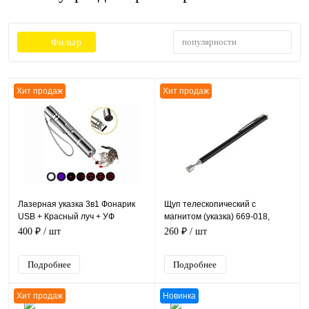
популярности
Фильтр
Хит продаж
Хит продаж
Лазерная указка 3в1 Фонарик
Щуп телескопический с
USB + Красный луч + УФ
магнитом (указка) 669-018,
подсветка для проверки купюр
длина 130-610 мм
400 ₽
/ шт
260 ₽
/ шт
11,5 см
Подробнее
Подробнее
Хит продаж
Новинка