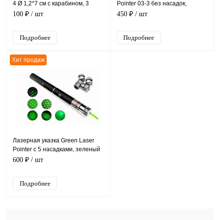
4 Ø 1,2*7 см с карабином, 3
Pointer 03-3 без насадок,
LR44
красный луч
100 ₽
/ шт
450 ₽
/ шт
Подробнее
Подробнее
Хит продаж
Лазерная указка Green Laser
Pointer с 5 насадками, зеленый
луч
600 ₽
/ шт
Подробнее