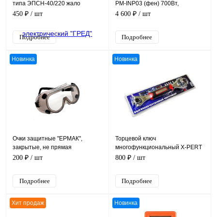
типа ЭПСН-40/220 жало
PM-INP03 (фен) 700Вт,
"отвертка" Ø 5 мм, 220В 40Вт
138*100*150 мм
450 ₽
/ шт
4 600 ₽
/ шт
Подробнее
Подробнее
Новинка
Новинка
Очки защитные "ЕРМАК",
Торцевой ключ
закрытые, не прямая
многофункциональный X-PERT
вентиляция, поликарбонат
48 in 1
200 ₽
/ шт
800 ₽
/ шт
Подробнее
Подробнее
Хит продаж
Новинка