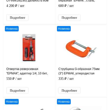
OT-INM18(L60) дальность 60м
образная "ЕРМАК", сталь,
пластик, длина 31,5 см
4 200 ₽
/ шт
600 ₽
/ шт
Подробнее
Подробнее
Новинка
Новинка
Отвертка реверсивная
Струбцина G-образная 75мм
"ЕРМАК", адаптер 1/4, 10 бит,
(3") ЕРМАК, углеродистая
12 предметов
сталь, размер 3,7х7,2х2 см
550 ₽
/ шт
335 ₽
/ шт
Подробнее
Подробнее
Новинка
Новинка