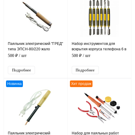
Паяльник электрический "ГРЕД"
Набор инструментов для
типа ЭПСН-80/220 жало
вскрытия корпуса телефона 6 в
"отвертка" Ø 8 мм, 220В 80Вт
1 Патриот PT-INO12
500 ₽
/ шт
500 ₽
/ шт
Подробнее
Подробнее
Новинка
Хит продаж
Паяльник электрический
Набор для паяльных работ