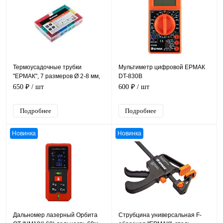
Термоусадочные трубки
Мультиметр цифровой ЕРМАК
"ЕРМАК", 7 размеров Ø 2-8 мм,
DT-830B
480 штук, в пластиковом кейсе
650 ₽
/ шт
600 ₽
/ шт
Подробнее
Подробнее
Новинка
Новинка
Дальномер лазерный Орбита
Струбцина универсальная F-