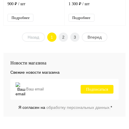
углеродистая сталь, 150 мм
дисплей, 10 программ
900 ₽
/ шт
1 300 ₽
/ шт
Подробнее
Подробнее
Назад
1
2
3
Вперед
Новости магазина
Свежие новости магазина
Подписаться
Я согласен на
обработку персональных данных.
*