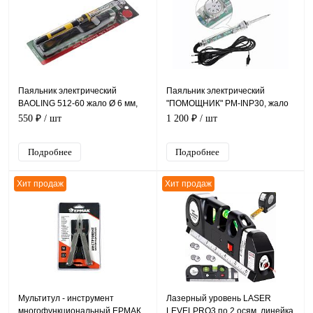
Паяльник электрический
Паяльник электрический
BAOLING 512-60 жало Ø 6 мм,
"ПОМОЩНИК" PM-INP30, жало
220B, 60Вт
Ø 7,4 мм, 220B, 60Вт,
550 ₽
/ шт
1 200 ₽
/ шт
терморегулятор, заземление
Подробнее
Подробнее
Хит продаж
Хит продаж
Мультитул - инструмент
Лазерный уровень LASER
многофункциональный ЕРМАК
LEVELPRO3 по 2 осям, линейка