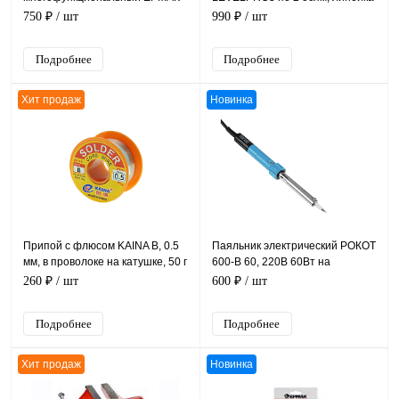
15 функций, длина 15 см
и рулетка 2,5 м
750 ₽
/ шт
990 ₽
/ шт
Подробнее
Подробнее
Хит продаж
Новинка
Припой с флюсом KAINA B, 0.5
Паяльник электрический РОКОТ
мм, в проволоке на катушке, 50 г
600-В 60, 220В 60Вт на
блистере
260 ₽
/ шт
600 ₽
/ шт
Подробнее
Подробнее
Хит продаж
Новинка