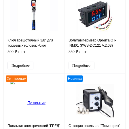
Ключ трещоточный 3/8" для
Вольтамперметр Орбита OT-
торцевых головок Рокот,
INM01 (KWS-DC121 V.2.03)
углеродистая сталь
черный, 48*29*26 мм
500 ₽
/ шт
350 ₽
/ шт
Подробнее
Подробнее
Хит продаж
Новинка
Паяльник электрический "ГРЕД"
Станция паяльная "Помощник"