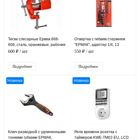
Тиски слесарные Ермак 668-
Отвертка с гибким стержнем
608, сталь, оранжевые, рабочие
"ЕРМАК", адаптер 1/4, 13
губки 50мм
предметов
600 ₽
/ шт
550 ₽
/ шт
Подробнее
Подробнее
Новинка
Новинка
Ключ разводной с удлиненными
Реле времени розетка с
тонкими губками ЕРМАК,
таймером KWE-TM02-EU, LCD