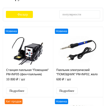
популярности
Фильтр
Новинка
Новинка
Станция паяльная "Помощник"
Паяльник электрический
PM-INP05 (фен+паяльник)
"ПОМОЩНИК" PM-INP02, жало
700Вт, 133*100*180 мм
Ø 4 мм, 220B, 60Вт,
10 800 ₽
/ шт
600 ₽
/ шт
терморегулятор
Подробнее
Подробнее
Хит продаж
Новинка