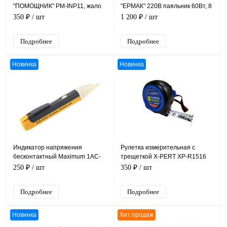
"ПОМОЩНИК" PM-INP11, жало
"ЕРМАК" 220В паяльник 60Вт, 8
"отвертка" 4 мм, 220B, 40Вт
предметов
350 ₽
/ шт
1 200 ₽
/ шт
Подробнее
Подробнее
Новинка
Новинка
Индикатор напряжения
Рулетка измерительная с
бесконтактный Maximum 1AC-
трещеткой X-PERT XP-R1516
D, диапазон 200-1000В, на 2-х
5m x 19 mm
250 ₽
/ шт
350 ₽
/ шт
батарейках типа ААА
Подробнее
Подробнее
Новинка
Хит продаж