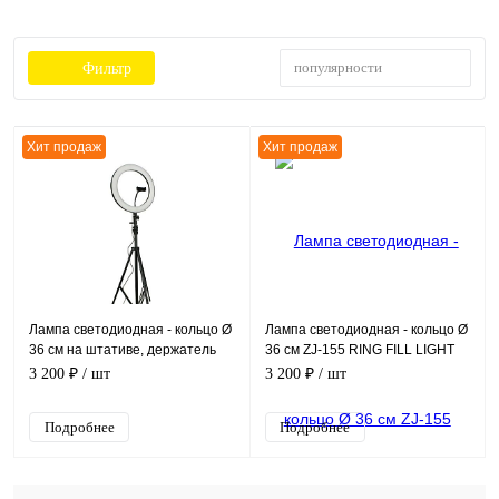
популярности
Фильтр
Хит продаж
Хит продаж
Лампа светодиодная - кольцо Ø
Лампа светодиодная - кольцо Ø
36 см на штативе, держатель
36 см ZJ-155 RING FILL LIGHT
телефона, пульт, 3000 - 6500К,
LAMP с 3-мя держателями
3 200 ₽
/ шт
3 200 ₽
/ шт
220В, 30 Вт
телефона, 220В
Подробнее
Подробнее