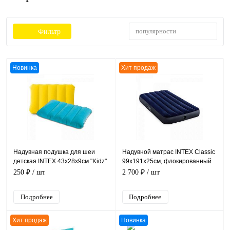
популярности
Фильтр
Новинка
Хит продаж
Надувная подушка для шеи
Надувной матрас INTEX Classic
детская INTEX 43х28х9см "Kidz"
99х191х25см, флокированный
от 3 лет, 2 цвета, уп.24
ПВХ, до 136кг
250 ₽
/ шт
2 700 ₽
/ шт
Подробнее
Подробнее
Хит продаж
Новинка