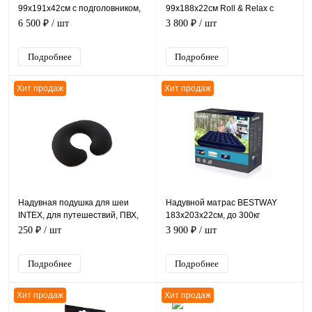
99х191х42см с подголовником,
99х188х22см Roll & Relax с
встр.нас. 220В, до 136кг, уп.3
сумкой-насосом, до 150кг
6 500 ₽
/ шт
3 800 ₽
/ шт
Подробнее
Подробнее
Хит продаж
Хит продаж
Надувная подушка для шеи
Надувной матрас BESTWAY
INTEX, для путешествий, ПВХ,
183х203х22см, до 300кг
36х30х10см
250 ₽
/ шт
3 900 ₽
/ шт
Подробнее
Подробнее
Хит продаж
Хит продаж