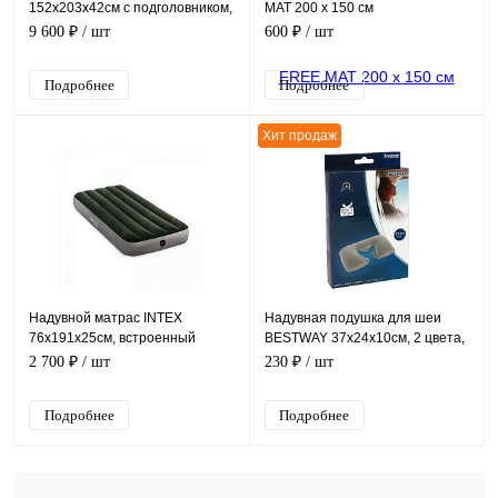
152х203х42см с подголовником,
MAT 200 х 150 см
встр.нас. 220В, до 272кг
9 600 ₽
/ шт
600 ₽
/ шт
Подробнее
Подробнее
Хит продаж
Надувной матрас INTEX
Надувная подушка для шеи
76х191х25см, встроенный
BESTWAY 37х24х10см, 2 цвета,
ножной насос, до 136кг
уп.36
2 700 ₽
/ шт
230 ₽
/ шт
Подробнее
Подробнее