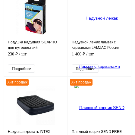
Подушка надувная SILAPRO
Надувной лежак Ламзак с
для путешествий
карманами LAMZAC Россия
васильковый
230 ₽
/ шт
1 400 ₽
/ шт
Подробнее
Подробнее
Хит продаж
Хит продаж
Надувная кровать INTEX
Пляжный коврик SEND FREE