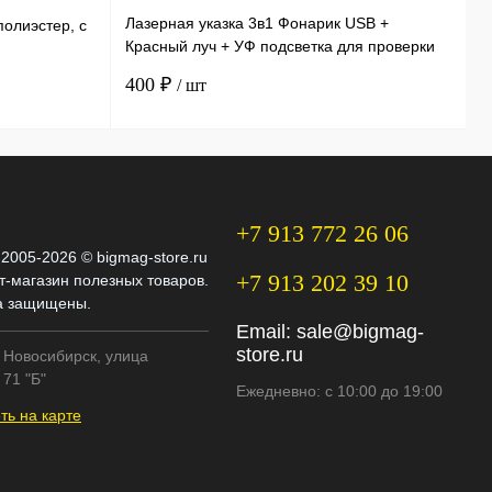
Лазерная указка 3в1 Фонарик USB +
Э
полиэстер, с
Красный луч + УФ подсветка для проверки
и
купюр 11,5 см
ф
400 ₽
3
/ шт
+7 913 772 26 06
 2005-2026 © bigmag-store.ru
+7 913 202 39 10
т-магазин полезных товаров.
а защищены.
Email:
sale@bigmag-
store.ru
. Новосибирск, улица
71 "Б"
Ежедневно: с 10:00 до 19:00
ть на карте