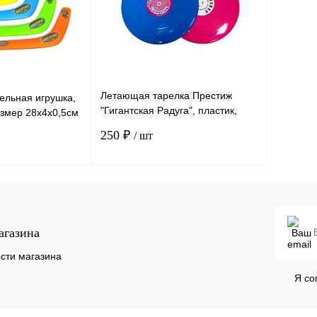
Летающая тарелка Престиж
ельная игрушка,
"Гигантская Радуга", пластик,
азмер 28х4х0,5см
диаметр 30 см
250 ₽
/ шт
В корзину
В корзину
агазина
К сравнению
В
В избранное
В
сти магазина
наличии
наличии
Я со