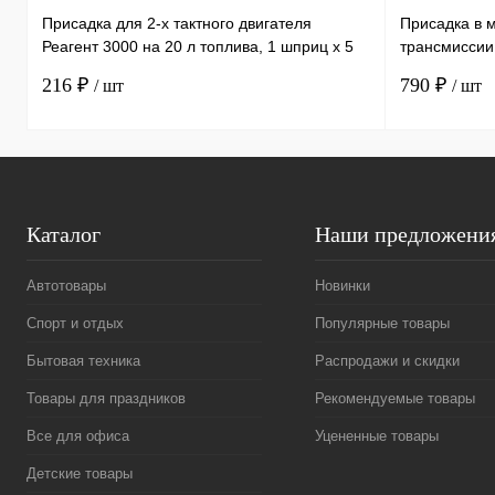
Присадка для 2-х тактного двигателя
Присадка в 
Реагент 3000 на 20 л топлива, 1 шприц х 5
трансмиссии
мл /30
литра, 1 бут
216 ₽
790 ₽
/ шт
/ шт
Каталог
Наши предложени
Автотовары
Новинки
Спорт и отдых
Популярные товары
Бытовая техника
Распродажи и скидки
Товары для праздников
Рекомендуемые товары
Все для офиса
Уцененные товары
Детские товары