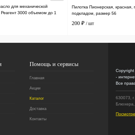
масло для механической
Пилотка Пионерская, красная, 
 Реагент 3000 объемом до 1
подкладом, размер 56
ылка х 50 мл /30
200 ₽
/ шт
я
Помощь и сервисы
Copyright
- интерне
Главная
Все прав
Акции
630073, г
Каталог
Блюхера, 
Доставка
Посмотре
Контакты