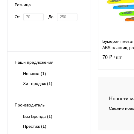
Розница
От
До
Бумеранг метат
ABS пластик, р
70 ₽
/ шт
Наши предложения
Новинка
(1)
Хит продаж
(1)
К сравнению
Новости м
Производитель
В избранное
Свежие ново
Без Бренда
(1)
Престиж
(1)