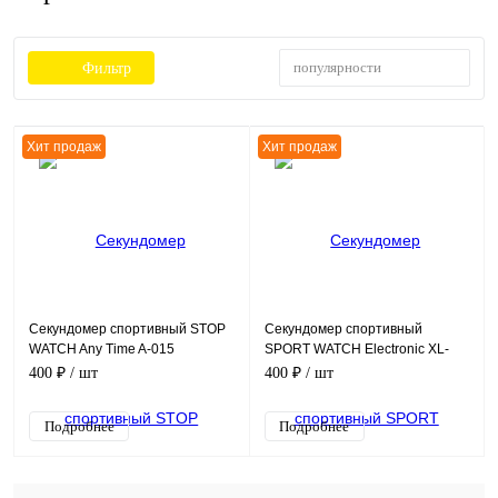
популярности
Фильтр
Хит продаж
Хит продаж
Секундомер спортивный STOP
Секундомер спортивный
WATCH Any Time A-015
SPORT WATCH Electronic XL-
008
400 ₽
/ шт
400 ₽
/ шт
Подробнее
Подробнее