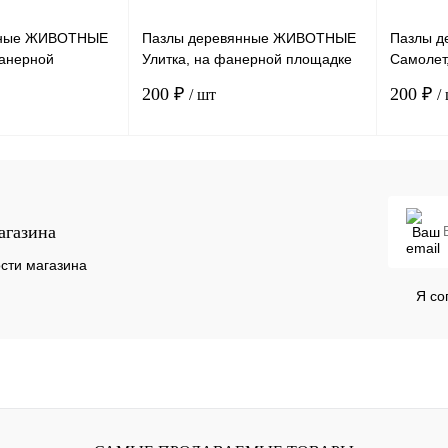
нные ЖИВОТНЫЕ
Пазлы деревянные ЖИВОТНЫЕ
Пазлы д
фанерной
Улитка, на фанерной площадке
Самолет
, с английским
(MIF), с английским алфавитом
площадке
200 ₽
200 ₽
/ шт
/
алфавит
В корзину
В корзину
агазина
К сравнению
К сравн
В
В избранное
В
В избра
сти магазина
наличии
наличии
Я со