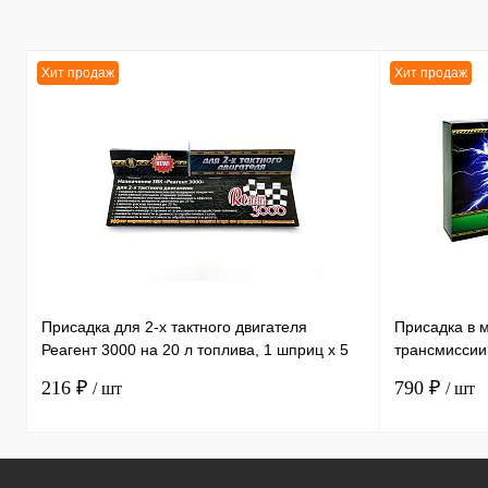
Хит продаж
Хит продаж
Присадка для 2-х тактного двигателя
Присадка в 
Реагент 3000 на 20 л топлива, 1 шприц х 5
трансмиссии
мл /30
литра, 1 бут
216 ₽
790 ₽
/ шт
/ шт