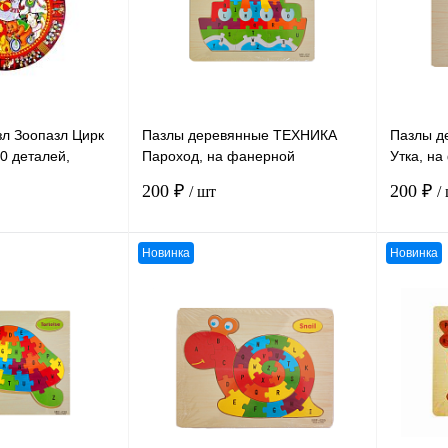
л Зоопазл Цирк
Пазлы деревянные ТЕХНИКА
Пазлы 
0 деталей,
Пароход, на фанерной
Утка, н
, возраст 3+
площадке (MIF), с английским
(MIF), с
200 ₽
200 ₽
/ шт
/
алфавитом
Новинка
Новинка
В корзину
В корзину
К сравнению
К сравн
В
В избранное
В
В избра
наличии
наличии