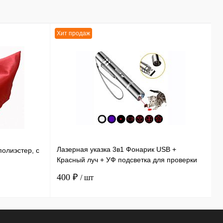
Хит продаж
Х
Лазерная указка 3в1 Фонарик USB +
Э
полиэстер, с
Красный луч + УФ подсветка для проверки
и
купюр 11,5 см
ф
400 ₽
3
/ шт