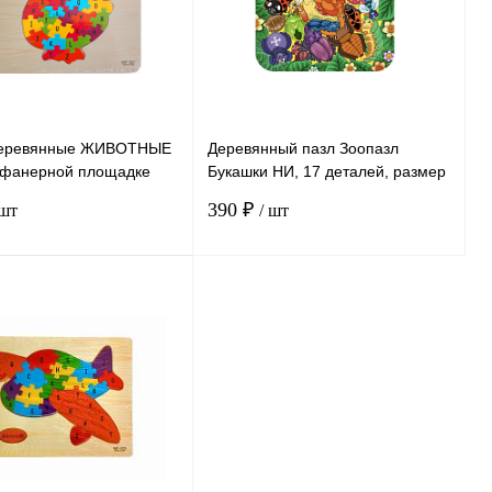
деревянные ЖИВОТНЫЕ
Деревянный пазл Зоопазл
а фанерной площадке
Букашки НИ, 17 деталей, размер
 английским алфавитом
24,5*20,5 см, возраст 3+
390 ₽
 шт
/ шт
В корзину
В корзину
ению
К сравнению
нное
В
В избранное
В
наличии
наличии