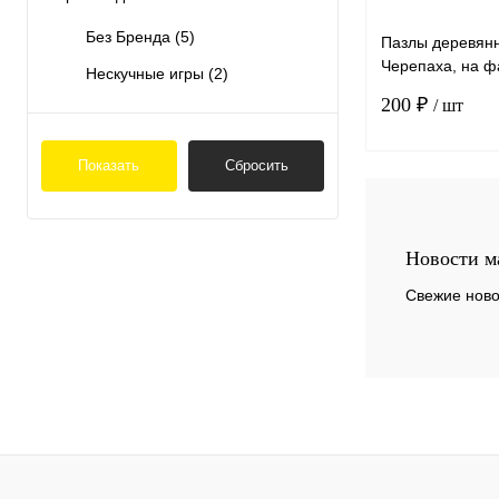
Без Бренда
(5)
Пазлы деревя
Черепаха, на 
Нескучные игры
(2)
площадке (MIF)
200 ₽
/ шт
алфавитом
Показать
Сбросить
К сравнению
Новости м
В избранное
Свежие ново