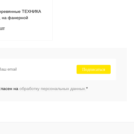
еревянные ТЕХНИКА
, на фанерной
 (MIF), с английским
 шт
ом
В корзину
ению
Подписаться
нное
В
наличии
гласен на
обработку персональных данных.
*