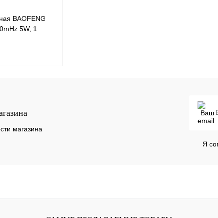
вная BAOFENG
70mHz 5W, 1
е
В корзину
агазина
В
сти магазина
наличии
Я со