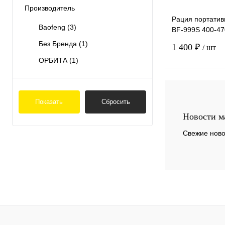
Производитель
Рация портати
Baofeng
(3)
BF-999S 400-4
штука в упаковк
Без Бренда
(1)
1 400 ₽
/ шт
ОРБИТА
(1)
Показать
Сбросить
К сравнению
Новости м
В избранное
Свежие ново