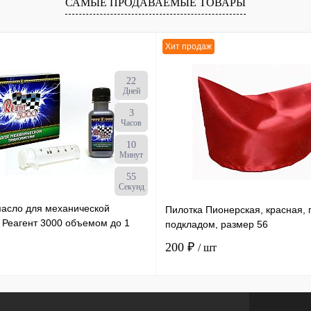
САМЫЕ ПРОДАВАЕМЫЕ ТОВАРЫ
Хит продаж
22
Дней
3
Часов
10
Минут
54
Секунд
масло для механической
Пилотка Пионерская, красная, 
 Реагент 3000 объемом до 1
подкладом, размер 56
ылка х 50 мл /30
200 ₽
/ шт