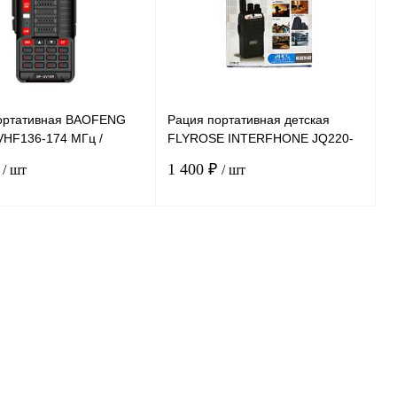
ортативная BAOFENG
Рация портативная детская
VHF136-174 МГц /
FLYROSE INTERFHONE JQ220-
520mHz 10W, дальность
6C2 27mHz дальность 50-60
₽
1 400 ₽
/ шт
/ шт
метров, 2 штуки
В корзину
В корзину
ению
К сравнению
нное
В
В избранное
В
наличии
наличии