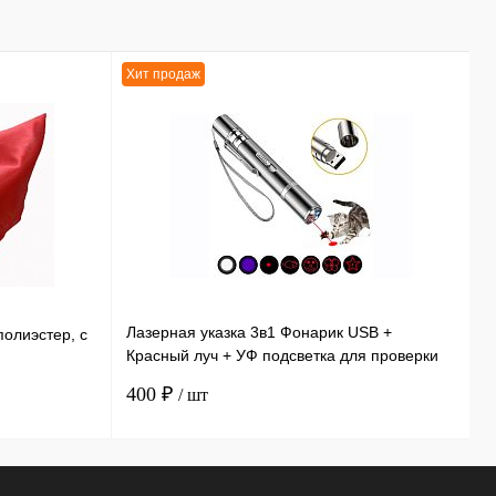
Хит продаж
Х
Лазерная указка 3в1 Фонарик USB +
Э
полиэстер, с
Красный луч + УФ подсветка для проверки
и
купюр 11,5 см
ф
400 ₽
3
/ шт