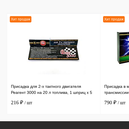
Хит продаж
Хит продаж
Присадка для 2-х тактного двигателя
Присадка в 
Реагент 3000 на 20 л топлива, 1 шприц х 5
трансмиссии
мл /30
литра, 1 бут
216 ₽
790 ₽
/ шт
/ шт