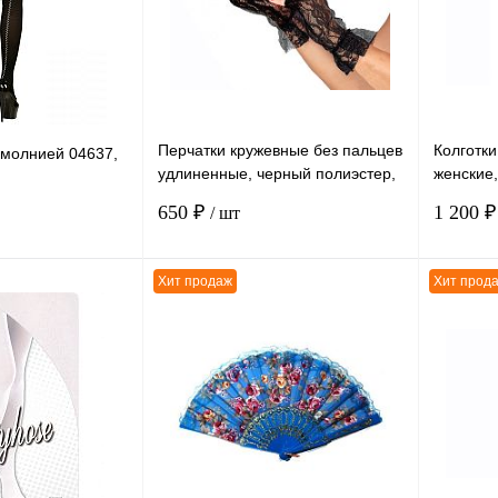
Перчатки кружевные без пальцев
Колготки
 молнией 04637,
удлиненные, черный полиэстер,
женские,
без размера
размер 
650 ₽
1 200 
/ шт
Хит продаж
Хит прод
В корзину
В корзину
К сравнению
К сравн
В
В избранное
В
В избра
наличии
наличии