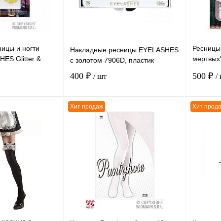
ицы и ногти
Ресницы
Накладные ресницы EYELASHES
HES Glitter &
мертвых"
с золотом 7906D, пластик
еталлик,
Eyelashe
400 ₽
500 ₽
/ шт
/
Хит продаж
Хит прод
В корзину
В корзину
К сравнению
К сравн
В
В избранное
В
В избра
наличии
наличии