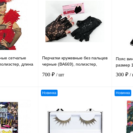
К сравнению
К сравн
В
В избранное
В
В избра
наличии
наличии
ные сетчатые
Перчатки кружевные без пальцев
Пояс ви
полиэстер, длина
черные (ВА669), полиэстер,
размер 
18*11 см
700 ₽
300 ₽
/ шт
/
Новинка
Новинка
В корзину
В корзину
К сравнению
К сравн
В
В избранное
В
В избра
наличии
наличии