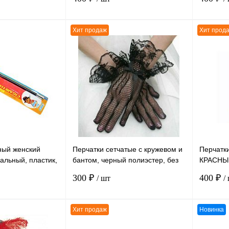
Хит продаж
Хит прод
В корзину
В корзину
К сравнению
К сравн
В
В избранное
В
В избра
наличии
наличии
ный женский
Перчатки сетчатые с кружевом и
Перчатк
вальный, пластик,
бантом, черный полиэстер, без
КРАСНЫЕ
размера
размера
300 ₽
400 ₽
/ шт
/
Хит продаж
Новинка
В корзину
В корзину