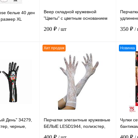
Веер складной кружевной
Перчатк
ose белые 40 ден
"Цветы" с цветным основанием
удлинен
 размер XL
ГОЛУБОЙ, нейлон, пластмасса,
без раз
200 ₽
350 ₽
/ шт
/
размер 24 см
Хит продаж
Новинка
В корзину
В корзину
К сравнению
К сравн
В
В избранное
В
В избра
наличии
наличии
ый День" 34279,
Перчатки элегантные кружевные
Чулки се
стер, черные,
БЕЛЫЕ LESD1944, полиэстер,
бантика
30*11 см
полиэсте
400 ₽
400 ₽
/ шт
/