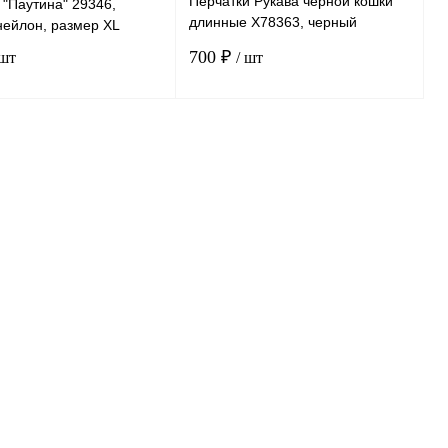
Перчатки Рукава черной кошки
 "Паутина" 29346,
длинные X78363, черный
нейлон, размер XL
полиэстер, длина 38 см
700 ₽
 шт
/ шт
В корзину
В корзину
ению
К сравнению
нное
В
В избранное
В
наличии
наличии