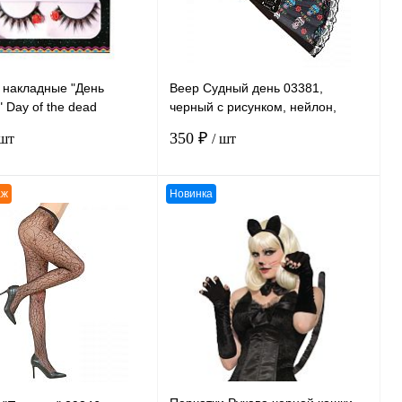
 накладные "День
Веер Судный день 03381,
 Day of the dead
черный с рисунком, нейлон,
s ПВХ, без размера
размер 24 см
350 ₽
 шт
/ шт
аж
Новинка
В корзину
В корзину
ению
К сравнению
нное
В
В избранное
В
наличии
наличии