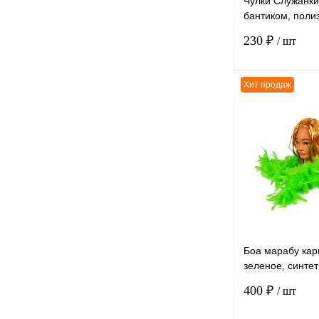
Чулки Служанки
бантиком, поли
S/M
230 ₽
/ шт
Хит продаж
К сравнению
В избранное
Боа марабу кар
зеленое, синтет
длина 2 метра
400 ₽
/ шт