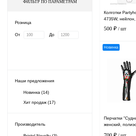
ФИЛЬТР ПО ПАРАМЕТРАМ
Колготки Partyh
4735W, нейлон,
Розница
500 ₽
/ шт
От
До
Новинка
К сравнению
В избранное
Наши предложения
Новинка
(14)
Хит продаж
(17)
Перчатки "Судн
Производитель
женский, полиэ
40см
700 ₽
/ шт
Bristol Novelty
(3)