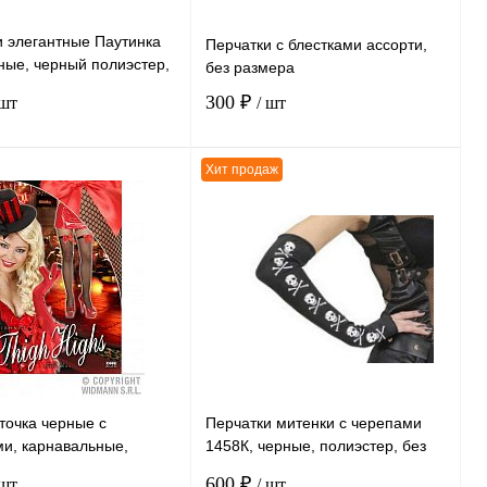
и элегантные Паутинка
Перчатки с блестками ассорти,
ные, черный полиэстер,
без размера
мера
300 ₽
 шт
/ шт
Хит продаж
В корзину
В корзину
ению
К сравнению
нное
В
В избранное
В
наличии
наличии
точка черные с
Перчатки митенки с черепами
ми, карнавальные,
1458К, черные, полиэстер, без
р, без размера
размера
600 ₽
 шт
/ шт