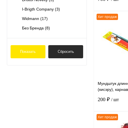
I-Brigth Company
(3)
Хит продаж
Widmann
(17)
Без Бренда
(8)
К сравнению
В избранное
Показать
Сбросить
Мундштук длин
(кисэру), карна
черный, 33см
200 ₽
/ шт
Хит продаж