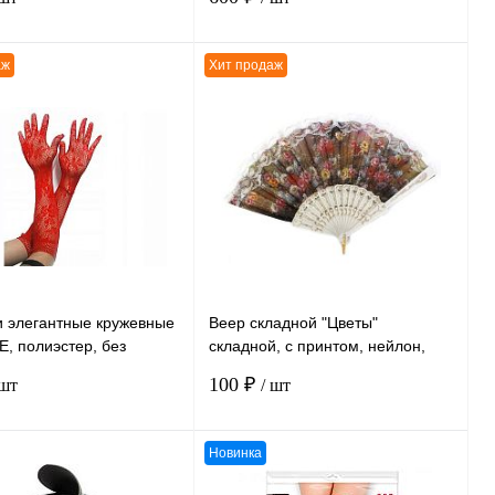
аж
Хит продаж
В корзину
В корзину
ению
К сравнению
нное
В
В избранное
В
наличии
наличии
и элегантные кружевные
Веер складной "Цветы"
, полиэстер, без
складной, с принтом, нейлон,
размер 23 см
100 ₽
 шт
/ шт
Новинка
В корзину
В корзину