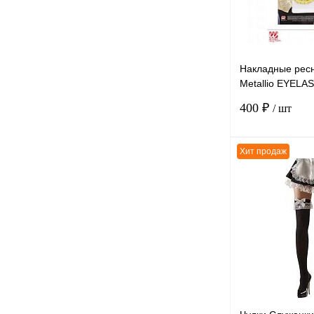
Накладные ресн
Metallio EYELAS
NAIL, золотой м
400 ₽
/ шт
полиэстер
Хит продаж
К сравнению
В избранное