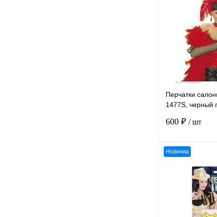
К сравнению
В избранное
Перчатки салон
1477S, черный 
33 см
600 ₽
/ шт
Новинка
К сравнению
В избранное