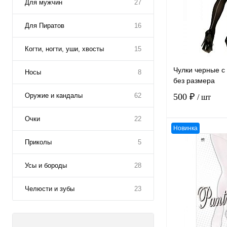
Для мужчин
27
Для Пиратов
16
Когти, ногти, уши, хвосты
15
Чулки черные с
Носы
8
без размера
Оружие и кандалы
62
500 ₽
/ шт
Очки
22
Новинка
Приколы
5
Усы и бороды
28
К сравнению
В избранное
Челюсти и зубы
23