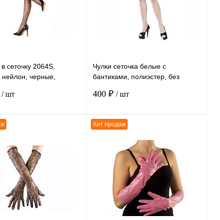
 в сеточку 2064S,
Чулки сеточка белые с
 нейлон, черные,
бантиками, полиэстер, без
XL
размера
₽
400 ₽
/ шт
/ шт
аж
Хит продаж
В корзину
В корзину
ению
К сравнению
нное
В
В избранное
В
наличии
наличии