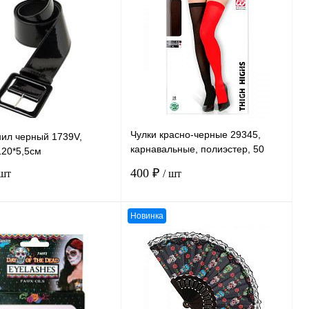
ению
К сравнению
нное
В
В избранное
В
наличии
наличии
Чулки красно-черные 29345,
нил черный 1739V,
карнавальные, полиэстер, 50
120*5,5см
DEN, размер XL
400 ₽
 шт
/ шт
Новинка
В корзину
В корзину
ению
К сравнению
нное
В
В избранное
В
наличии
наличии