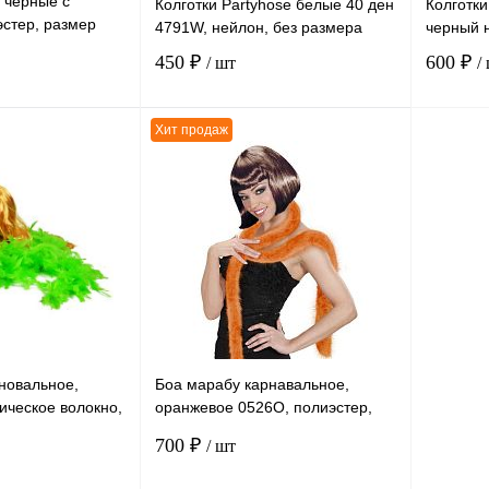
 черные с
Колготки Partyhose белые 40 ден
Колготки
эстер, размер
4791W, нейлон, без размера
черный 
450 ₽
600 ₽
/ шт
/
Хит продаж
В корзину
В корзину
К сравнению
К сравн
В
В избранное
В
В избра
наличии
наличии
новальное,
Боа марабу карнавальное,
ическое волокно,
оранжевое 0526О, полиэстер,
длина 2 метра
700 ₽
/ шт