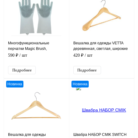
Многофункциональные
Вешалка для одежды VETTA
перчатки Magic Brush,
деревянная, светлая, широкие
силиконовые, щетка
плечи, хром, размер 45х5,5 см
590 ₽
/ шт
420 ₽
/ шт
Подробнее
Подробнее
Новинка
Новинка
Вешалка для одежды
Швабра НАБОР CMIK SWITCH