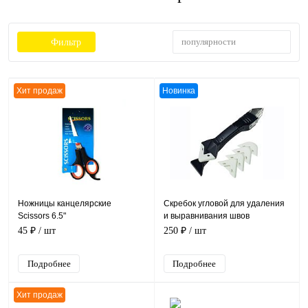
популярности
Фильтр
Хит продаж
Новинка
Ножницы канцелярские
Скребок угловой для удаления
Scissors 6.5"
и выравнивания швов
герметика Silicone Trowel &
45 ₽
/ шт
250 ₽
/ шт
Scraper 3in1
Подробнее
Подробнее
Хит продаж