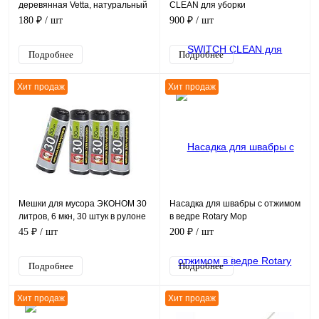
деревянная Vetta, натуральный
CLEAN для уборки
цвет, хром, эко, 45 см
180 ₽
/ шт
900 ₽
/ шт
Подробнее
Подробнее
Хит продаж
Хит продаж
Мешки для мусора ЭКОНОМ 30
Насадка для швабры с отжимом
литров, 6 мкн, 30 штук в рулоне
в ведре Rotary Mop
45 ₽
/ шт
200 ₽
/ шт
Подробнее
Подробнее
Хит продаж
Хит продаж