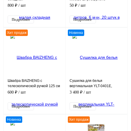
800 ₽
/ шт
50 ₽
/ шт
Подробнее
Подробнее
Хит продаж
Новинка
Швабра BAIZHENG с
Сушилка для белья
телескопической ручкой 125 см
вертикальная YLT-0401E,
+ 1 насадка 13х35 см
780*720*1470 мм, нагрузка до
600 ₽
/ шт
3 400 ₽
/ шт
50 кг
Подробнее
Подробнее
Новинка
Хит продаж