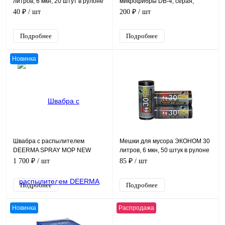
литров, 6 мкн, 20 штут в рулоне
микрофибры DB-4, серая,
размер 40х10 см
40 ₽
/ шт
200 ₽
/ шт
Подробнее
Подробнее
Новинка
Швабра с распылителем
Мешки для мусора ЭКОНОМ 30
DEERMA SPRAY MOP NEW
литров, 6 мкн, 50 штук в рулоне
TB500, объем 350 мл
1 700 ₽
/ шт
85 ₽
/ шт
Подробнее
Подробнее
Новинка
Распродажа