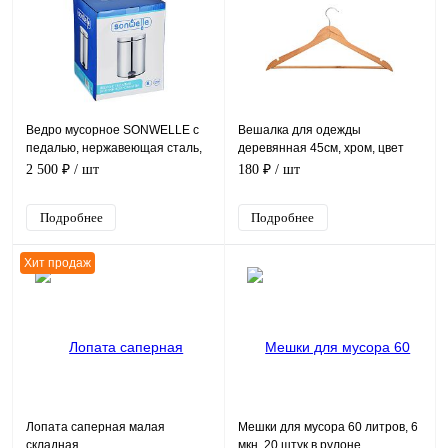
Ведро мусорное SONWELLE с
Вешалка для одежды
педалью, нержавеющая сталь,
деревянная 45см, хром, цвет
8 литров
светлое дерево
2 500 ₽
/ шт
180 ₽
/ шт
Подробнее
Подробнее
Хит продаж
Лопата саперная малая
Мешки для мусора 60 литров, 6
складная
мкн, 20 штук в рулоне