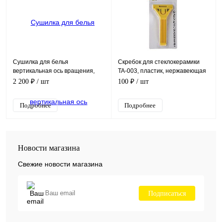
Сушилка для белья
Скребок для стеклокерамики
вертикальная ось вращения,
TA-003, пластик, нержавеющая
590*1800 мм, нагрузка до 15 кг
сталь, размер 14 х 6 см
2 200 ₽
/ шт
100 ₽
/ шт
Подробнее
Подробнее
Новости магазина
Свежие новости магазина
Подписаться