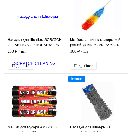
Насадка для Швабры SCRATCH
Метёлка антипыль с короткой
CLEANING MOP HOUSEWORK
ручкой, длина 52 см RA-5394
Cleaning Expert, серая, 33*12,5
(RA-5393)
250 ₽
/ шт
100 ₽
/ шт
см
Подробнее
Подробнее
Новинка
Мешки для мусора AMIGO 30
Насадка для швабры из