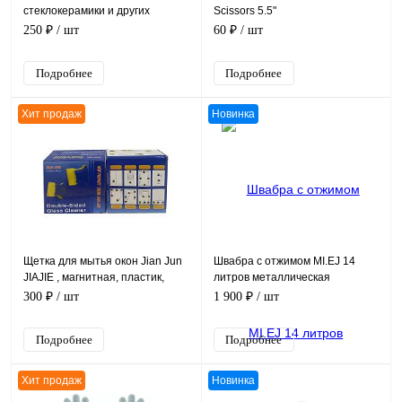
стеклокерамики и других
Scissors 5.5"
поверхностей + 2 вида
250 ₽
/ шт
60 ₽
/ шт
запасных лезвий
Подробнее
Подробнее
Хит продаж
Новинка
Щетка для мытья окон Jian Jun
Швабра с отжимом MI.EJ 14
JIAJIE , магнитная, пластик,
литров металлическая
синяя
центрифуга (серо-оранжевое
300 ₽
/ шт
1 900 ₽
/ шт
ведро)
Подробнее
Подробнее
Хит продаж
Новинка