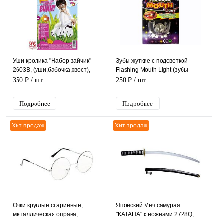
Уши кролика "Набор зайчик"
Зубы жуткие с подсветкой
2603B, (уши,бабочка,хвост),
Flashing Mouth Light (зубы
Белый полиэстер, без размера
вампира), белый пластик,
350 ₽
/ шт
250 ₽
/ шт
размер 6*5 см
Подробнее
Подробнее
Хит продаж
Хит продаж
Очки круглые старинные,
Японский Меч самурая
металлическая оправа,
"КАТАНА" с ножнами 2728Q,