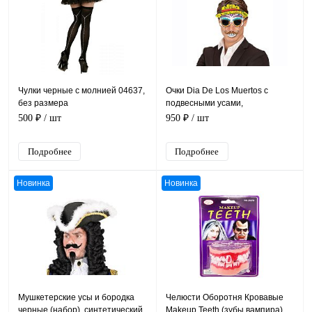
Чулки черные с молнией 04637,
Очки Dia De Los Muertos с
без размера
подвесными усами,
разноцветный пластик, размер
500 ₽
/ шт
950 ₽
/ шт
21*21 см
Подробнее
Подробнее
Новинка
Новинка
Мушкетерские усы и бородка
Челюсти Оборотня Кровавые
черные (набор), синтетический
Makeup Teeth (зубы вампира)