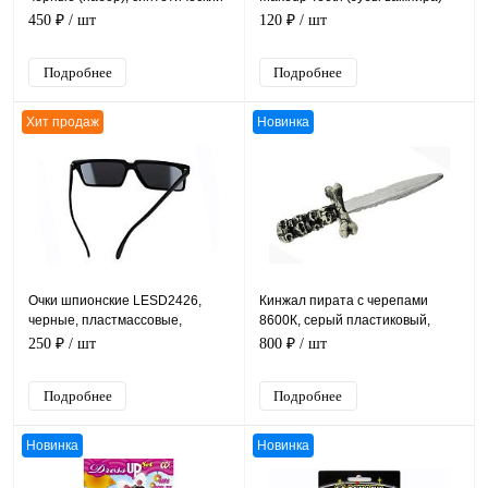
волос, ткань полиэстер
2147B, белый, розовый латекс,
450 ₽
/ шт
120 ₽
/ шт
размер 7*4*3 см
Подробнее
Подробнее
Хит продаж
Новинка
Очки шпионские LESD2426,
Кинжал пирата с черепами
черные, пластмассовые,
8600К, серый пластиковый,
размер оправы 14 см
длина 30 см
250 ₽
/ шт
800 ₽
/ шт
Подробнее
Подробнее
Новинка
Новинка