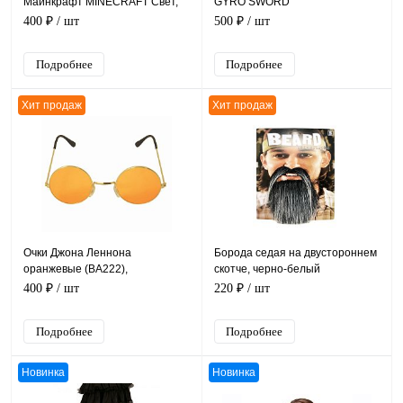
Майнкрафт MINECRAFT Свет,
GYRO SWORD
Звук 51*13 см, на батарейках
400 ₽
/ шт
500 ₽
/ шт
АА
Подробнее
Подробнее
Хит продаж
Хит продаж
Очки Джона Леннона
Борода седая на двустороннем
оранжевые (ВА222),
скотче, черно-белый
металлическая оправа 12,5 см
искусственный мех, длина 12 см
400 ₽
/ шт
220 ₽
/ шт
Подробнее
Подробнее
Новинка
Новинка