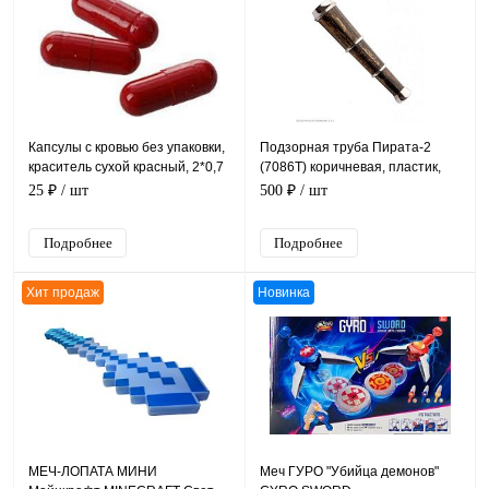
Капсулы с кровью без упаковки,
Подзорная труба Пирата-2
краситель сухой красный, 2*0,7
(7086T) коричневая, пластик,
см
длина 23 см
25 ₽
/ шт
500 ₽
/ шт
Подробнее
Подробнее
Хит продаж
Новинка
МЕЧ-ЛОПАТА МИНИ
Меч ГУРО "Убийца демонов"