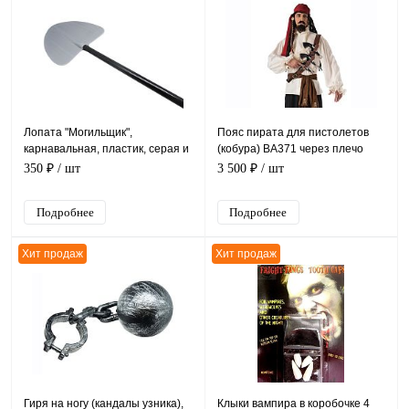
Лопата "Могильщик",
Пояс пирата для пистолетов
карнавальная, пластик, серая и
(кобура) ВА371 через плечо
черная, 113 см
коричневый кожзам, 36*24 см +
350 ₽
/ шт
3 500 ₽
/ шт
3 пистолета
Подробнее
Подробнее
Хит продаж
Хит продаж
Гиря на ногу (кандалы узника),
Клыки вампира в коробочке 4