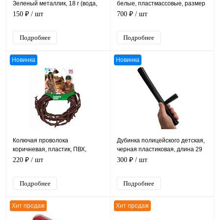
Зеленый металлик, 18 г (вода,
белые, пластмассовые, размер
краситель) на блистере
14.5 см
150 ₽
/ шт
700 ₽
/ шт
Подробнее
Подробнее
Новинка
Новинка
Колючая проволока
Дубинка полицейского детская,
коричневая, пластик, ПВХ,
черная пластиковая, длина 29
упаковка длина 2 метра
см
220 ₽
/ шт
300 ₽
/ шт
Подробнее
Подробнее
Хит продаж
Хит продаж