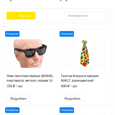
популярности
Фильтр
Новинка
Новинка
Очки гангстера черные (ВА949),
Галстук Клоуна в горошек
пластмасса, металл, оправа 14
ВА817, разноцветный
см
полиэстер, поролон, размер
350 ₽
/ шт
600 ₽
/ шт
21*50 см
Подробнее
Подробнее
Новинка
Новинка