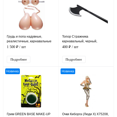
Грудь и попа надувные,
Топор Стражника
реалистичные, карнавальные
карнавальный, черный,
5379T, розовый латекс
пластмассовый, длина 100 см
1 500 ₽
/ шт
400 ₽
/ шт
Подробнее
Подробнее
Новинка
Новинка
Грим GREEN BASE MAKE-UP
Очки Киборга (Люди Х) X75208,