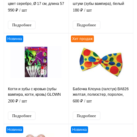
цвет серебро, Ø 17 см, длина 57
штуки (зубы вампира), белый
см
пластик, размер 5*4 см (22*15
990 ₽
/ шт
180 ₽
/ шт
см)
Подробнее
Подробнее
Новинка
Хит продаж
Когти и зубы с кровью (зубы
Бабочка Клоуна (галстук) ВА826
вампира, когти, кровь) GLOWN
желтая, полиэстер, поролон,
FACES, белый, зеленый
размер 36*20 см
200 ₽
/ шт
600 ₽
/ шт
пластик, 15*10 см
Подробнее
Подробнее
Новинка
Новинка