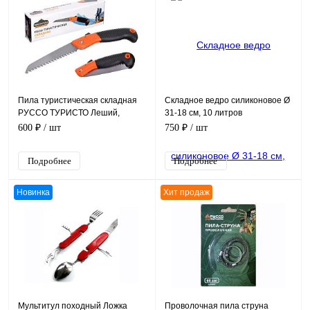
Пила туристическая складная
Складное ведро силиконовое Ø
РУССО ТУРИСТО Леший,
31-18 см, 10 литров
размер 18,5*5*3 см
600 ₽
/ шт
750 ₽
/ шт
Подробнее
Подробнее
Новинка
Хит продаж
Мультитул походный Ложка
Проволочная пила струна