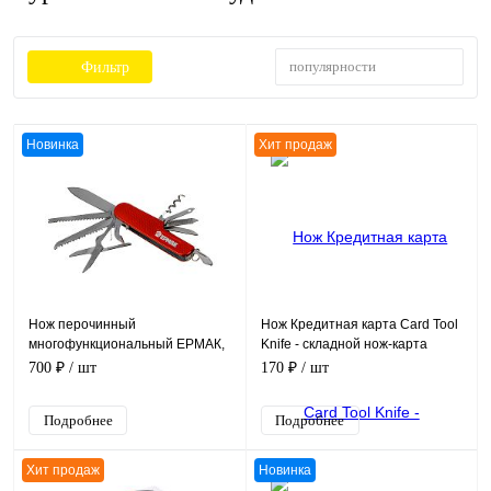
популярности
Фильтр
Новинка
Хит продаж
Нож перочинный
Нож Кредитная карта Card Tool
многофункциональный ЕРМАК,
Knife - складной нoж-карта
складной, 11 инструментов,
700 ₽
/ шт
170 ₽
/ шт
красный, 15 см
Подробнее
Подробнее
Хит продаж
Новинка