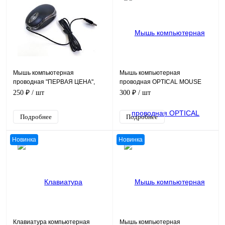
Мышь компьютерная
Мышь компьютерная
проводная "ПЕРВАЯ ЦЕНА",
проводная OPTICAL MOUSE
кабель 1,15 м
YR-3007, кабель 1,2 м
250 ₽
/ шт
300 ₽
/ шт
Подробнее
Подробнее
Новинка
Новинка
Клавиатура компьютерная
Мышь компьютерная