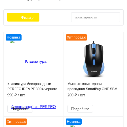
популярности
Фильтр
Новинка
Хит продаж
Клавиатура беспроводные
Мышь компьютерная
PERFEO IDEA PF 3904 черного
проводная SmartBuy ONE SBM-
цвета
352-K, синяя/черная, кабель 1,2
990 ₽
/ шт
200 ₽
/ шт
м
Подробнее
Подробнее
Хит продаж
Новинка