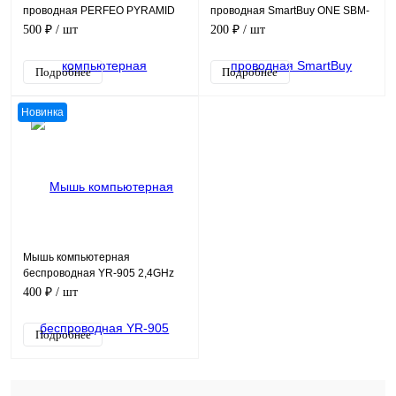
проводная PERFEO PYRAMID
проводная SmartBuy ONE SBM-
352-K, черная, кабель 1,2 м
500 ₽
/ шт
200 ₽
/ шт
Подробнее
Подробнее
Новинка
Мышь компьютерная
беспроводная YR-905 2,4GHz
1600 DPI USB приемник 10 м
400 ₽
/ шт
Подробнее