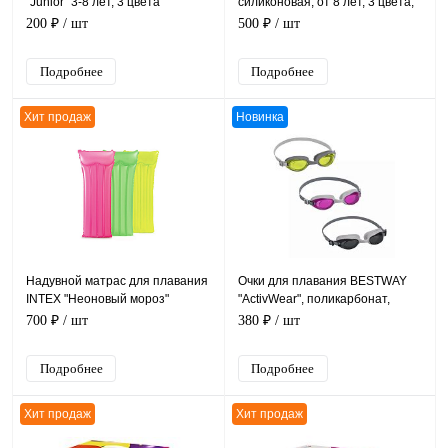
"Junior" 3-8 лет, 3 цвета
силиконовая, от 8 лет, 3 цвета,
уп.24
200 ₽
/ шт
500 ₽
/ шт
Подробнее
Подробнее
Хит продаж
Новинка
Надувной матрас для плавания
Очки для плавания BESTWAY
INTEX "Неоновый мороз"
"ActivWear", поликарбонат,
183х76см, до 100кг, 3 цвета,
силикон от 14 лет
700 ₽
/ шт
380 ₽
/ шт
уп.24
Подробнее
Подробнее
Хит продаж
Хит продаж