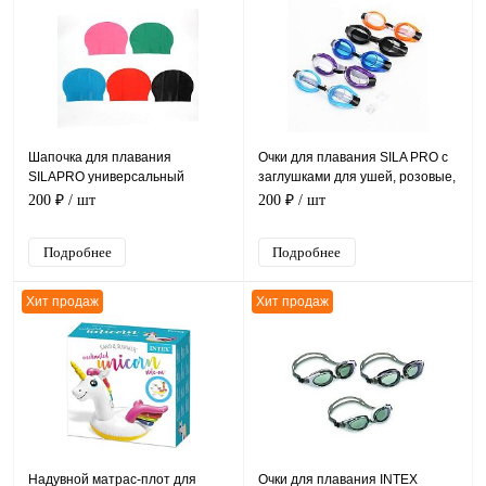
Шапочка для плавания
Очки для плавания SILA PRO с
SILAPRO универсальный
заглушками для ушей, розовые,
размер, латекс, 24х19,5 см
15 см
200 ₽
/ шт
200 ₽
/ шт
Подробнее
Подробнее
Хит продаж
Хит продаж
Надувной матрас-плот для
Очки для плавания INTEX