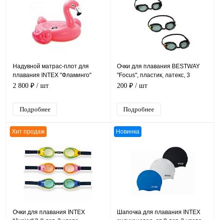
Надувной матрас-плот для
Очки для плавания BESTWAY
плавания INTEX "Фламинго"
"Focus", пластик, латекс, 3
142х137х97см, от 3 лет, уп.4
цвета, 7+
2 800 ₽
/ шт
200 ₽
/ шт
Подробнее
Подробнее
Хит продаж
Новинка
Очки для плавания INTEX
Шапочка для плавания INTEX