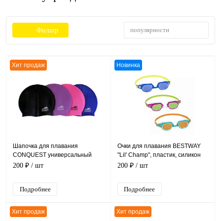
популярности
Фильтр
Хит продаж
Новинка
Шапочка для плавания
Очки для плавания BESTWAY
CONQUEST универсальный
"Lil' Champ", пластик, силикон
размер, силикон, цвета в
от 3 лет
200 ₽
/ шт
200 ₽
/ шт
ассортименте
Подробнее
Подробнее
Хит продаж
Хит продаж