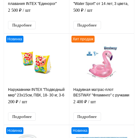
плавания INTEX "Единорог"
"Water Sport" от 14 лет, 3 цвета,
198х140х97см от 3 лет, уп.4
уп.12
2 500 ₽
/ шт
500 ₽
/ шт
Подробнее
Подробнее
Новинка
Хит продаж
Нарукавники INTEX "Подводный
Надувная матрас-плот
мир" 23х15см, ПВХ, 18- 30 кг, 3-6
BESTWAY "Фламинго" с ручками
лет
127х127 см, до 45кг, от 3 лет,
200 ₽
/ шт
2 400 ₽
/ шт
уп.8
Подробнее
Подробнее
Новинка
Новинка