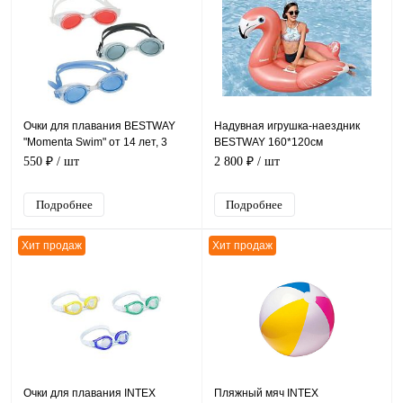
Очки для плавания BESTWAY
Надувная игрушка-наездник
"Momenta Swim" от 14 лет, 3
BESTWAY 160*120см
цвета, уп.36
"Фламинго", до 100 кг, уп.4
550 ₽
/ шт
2 800 ₽
/ шт
Подробнее
Подробнее
Хит продаж
Хит продаж
Очки для плавания INTEX
Пляжный мяч INTEX