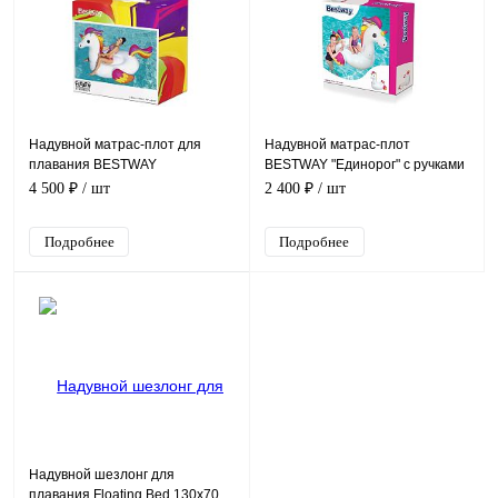
Надувной матрас-плот для
Надувной матрас-плот
плавания BESTWAY
BESTWAY "Единорог" с ручками
"ЕДИНОРОГ" с ручками
155х119 см,, до 45кг, от 3 лет,
4 500 ₽
/ шт
2 400 ₽
/ шт
224х164см, до 90кг, уп.3
уп.8
Подробнее
Подробнее
Надувной шезлонг для
плавания Floating Bed 130x70