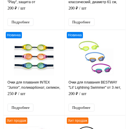
"Play", защита от
классический, диаметр 61 см,
ультрафиолета, от 8 лет, 3
возраст от 3 лет
200 ₽
/ шт
200 ₽
/ шт
цвета
Подробнее
Подробнее
Новинка
Новинка
Очки для плавания INTEX
Очки для плавания BESTWAY
"Junior", поликарбонат, силикон,
"Lil' Lightning Swimmer" от 3 лет,
3-8 лет
3 цвета
250 ₽
/ шт
200 ₽
/ шт
Подробнее
Подробнее
Хит продаж
Хит продаж