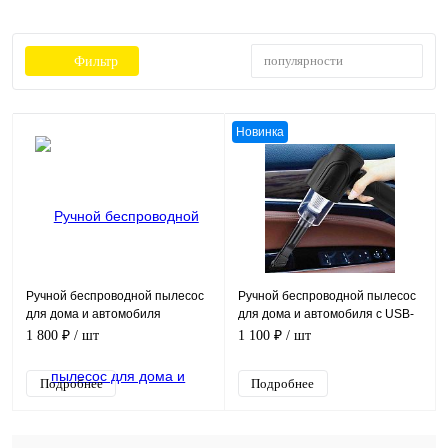
популярности
Фильтр
Новинка
Ручной беспроводной пылесос
Ручной беспроводной пылесос
для дома и автомобиля
для дома и автомобиля с USB-
WIRELESS MITE CLEANER с
зарядкой
1 800 ₽
/ шт
1 100 ₽
/ шт
USB-зарядкой
Подробнее
Подробнее