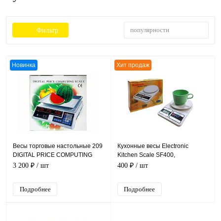
популярности
Фильтр
Новинка
Хит продаж
Весы торговые настольные 209
Кухонные весы Electronic
DIGITAL PRICE COMPUTING
Kitchen Scale SF400,
SCALE 40кг/2г (минимум 200г)
электронные, до 10 кг
3 200 ₽
/ шт
400 ₽
/ шт
Подробнее
Подробнее