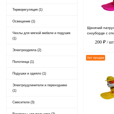
Терморегуляция (1)
Освещение (1)
Щенячий патрул
Чехлы для мягкой мебели и подушек
сноуборде с о
(1)
рюкзаком 6*7см
200 ₽
/ шт
Электроодеяла (2)
Хит продаж
Полотенца (1)
Подушки и одеяло (1)
К сравнению
В избранное
Электроудлинители и переходники
(1)
Смесители (3)
Раковины, умывальники (2)