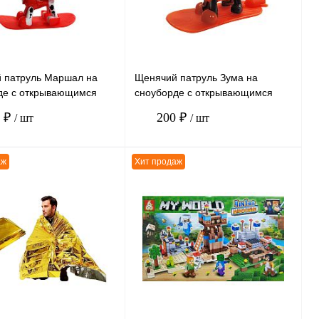
наличии
наличии
 патруль Маршал на
Щенячий патруль Зума на
де с открывающимся
сноуборде с открывающимся
м 6*7см
рюкзаком 6*7см
0 ₽
200 ₽
/ шт
/ шт
аж
Хит продаж
В корзину
В корзину
ению
К сравнению
нное
В
В избранное
В
наличии
наличии