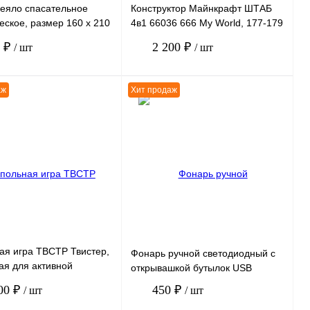
еяло спасательное
Конструктор Майнкрафт ШТАБ
еское, размер 160 х 210
4в1 66036 666 My World, 177-179
ука
деталей, набор 4 штуки
5 ₽
2 200 ₽
/ шт
/ шт
аж
Хит продаж
В корзину
В корзину
ению
К сравнению
нное
В
В избранное
В
наличии
наличии
ая игра ТВСТР Твистер,
Фонарь ручной светодиодный с
ая для активной
открывашкой бутылок USB
, размер 130 х 180 см
00 ₽
450 ₽
/ шт
/ шт