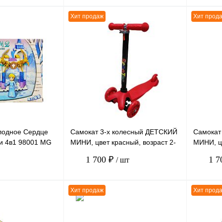
Хит продаж
Хит прод
В корзину
В корзину
К сравнению
К сравн
В
В избранное
В
В избра
наличии
наличии
лодное Сердце
Самокат 3-х колесный ДЕТСКИЙ
Самокат
и 4в1 98001 MG
МИНИ, цвет красный, возраст 2-
МИНИ, ц
деталей, 1 штука
4 года
2-4 года
1 700 ₽
1 7
/ шт
Хит продаж
Хит прод
В корзину
В корзину