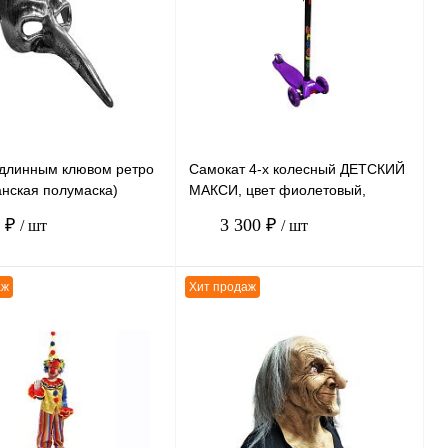
ению
К сравнению
нное
В
В избранное
В
наличии
наличии
 длинным клювом ретро
Самокат 4-х колесный ДЕТСКИЙ
анская полумаска)
МАКСИ, цвет фиолетовый,
7, серебряная, размер
возраст 3-5 лет
0 ₽
3 300 ₽
/ шт
/ шт
аж
Хит продаж
В корзину
В корзину
ению
К сравнению
нное
В
В избранное
В
наличии
наличии