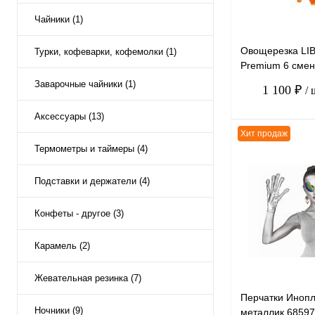
Чайники (1)
Овощерезка LI
Турки, кофеварки, кофемолки (1)
Premium 6 смен
контейнер ЛБ-1
Заварочные чайники (1)
1 100 ₽
/ 
Аксессуары (13)
Хит продаж
Термометры и таймеры (4)
Подставки и держатели (4)
К сравнению
В избранное
Конфеты - другое (3)
Карамель (2)
Жевательная резинка (7)
Перчатки Иноп
Ночники (9)
металлик 68597