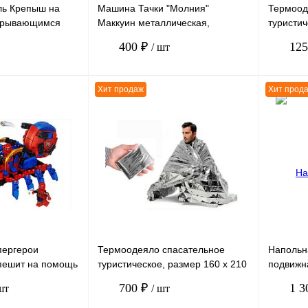
ль Крепыш на
Машина Тачки "Молния"
Термоод
ткрывающимся
Маккуин металлическая,
туристич
инерционная (без электроники),
см, 1 шт
400 ₽
12
/ шт
размер 12 х 6 см
Хит продаж
Хит прод
В корзину
В корзину
К сравнению
К сравн
В
В избранное
В
В избра
наличии
наличии
пергерои
Термоодеяло спасательное
Напольн
пешит на помощь
туристическое, размер 160 х 210
подвижн
 SP, 82-89
см, 6 штук в упаковке
компании
700 ₽
1 3
шт
/ шт
 4 штуки