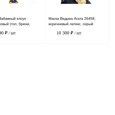
Забавный клоун
Маска Ведьма Агата 26458,
овый (топ, брюки,
коричневый латекс, серый
B-008, желтый, синий,
искусственный волос, без
90 ₽
10 300 ₽
/ шт
/ шт
 ПЭ, размер XL
размера
В корзину
В корзину
ению
К сравнению
нное
В
В избранное
В
наличии
наличии