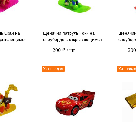
наличии
наличии
ь Скай на
Щенячий патруль Роки на
Щенячий
ткрывающимся
сноуборде с открывающимся
сноубор
рюкзаком 6*7см
рюкзако
200 ₽
20
/ шт
Хит продаж
Хит прод
В корзину
В корзину
К сравнению
К сравн
В
В избранное
В
В избра
наличии
наличии