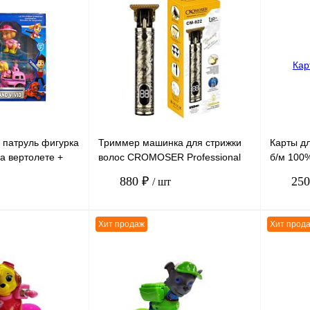
 патруль фигурка
Триммер машинка для стрижки
Карты д
а вертолете +
волос CROMOSER Professional
б/м 100%
 в коробке
CM-922 цифровой дисплей,
54 штуки
880 ₽
25
/ шт
аккумулятор 1200мАч
Хит продаж
Хит прод
В корзину
В корзину
К сравнению
К сравн
В
В избранное
В
В избра