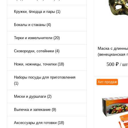
К сравнению
Кружки, блюдца и пары (1)
В избранное
Бокалы и стаканы (4)
Терки и измельчители (20)
Маска с длинны
Сковородки, сотейники (4)
(венецианская 
LESD2357, золо
500 ₽
Ножи, ножницы, точилки (18)
/ шт
см
Наборы посуды для приготовления
Хит продаж
(1)
Миски и дуршлаги (2)
К сравнению
Выпечка и запекание (9)
В избранное
Аксессуары для готовки (18)