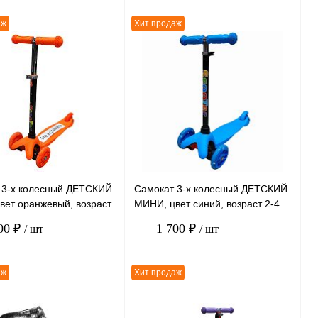
аж
Хит продаж
В корзину
В корзину
ению
К сравнению
нное
В
В избранное
В
наличии
наличии
 3-х колесный ДЕТСКИЙ
Самокат 3-х колесный ДЕТСКИЙ
вет оранжевый, возраст
МИНИ, цвет синий, возраст 2-4
года
00 ₽
1 700 ₽
/ шт
/ шт
аж
Хит продаж
В корзину
В корзину