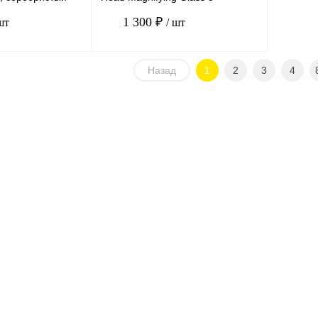
рчатки (пара)
подсветкой и 4 линзы
1 300 ₽
шт
/ шт
Назад
1
2
3
4
В корзину
В корзину
К сравнению
В
В избранное
В
наличии
наличии