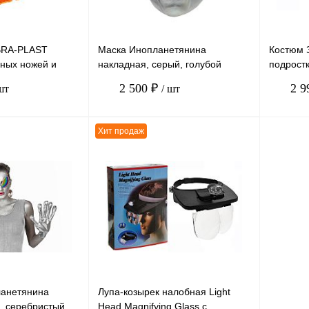
BRA-PLAST
Маска Инопланетянина
Костюм 
ных ножей и
накладная, серый, голубой
подростк
20
латекс, размер взрослый
колпак) 
2 500 ₽
2 9
шт
/ шт
красный
Хит продаж
В корзину
В корзину
К сравнению
К сравн
В
В избранное
В
В избра
наличии
наличии
ланетянина
Лупа-козырек налобная Light
, серебристый
Head Magnifying Glass с