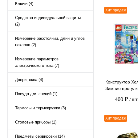
Ключи (4)
Хит продаж
Средства индивидуальной защиты
(2)
К сравнению
Измерение расстояний, длин и углов
В избранное
наклона (2)
Измерение параметров
электрического тока (7)
Двери, окна (4)
Конструктор Хо
Зимние прогулк
Посуда для специй (1)
FROZEN II, 105 
400 ₽
/ шт
Термосы и термокружки (3)
Хит продаж
Столовые приборы (1)
Предметы сервировки (14)