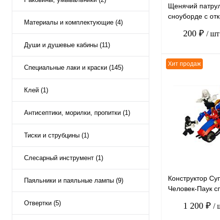
Щенячий патру
сноуборде с о
Материалы и комплектующие (4)
рюкзаком 6*7см
200 ₽
/ шт
Души и душевые кабины (11)
Хит продаж
Специальные лаки и краски (145)
Клей (1)
К сравнению
Антисептики, морилки, пропитки (1)
В избранное
Тиски и струбцины (1)
Слесарный инструмент (1)
Конструктор Су
Паяльники и паяльные лампы (9)
Человек-Паук с
4в1 64119 PRCK
Отвертки (5)
1 200 ₽
/ 
деталей, набор