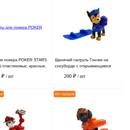
ля покера POKER STARS
Щенячий патруль Гончик на
 пластиковые, красные,
сноуборде с открывающимся
рюкзаком 6*7см
0 ₽
200 ₽
/ шт
/ шт
аж
Хит продаж
В корзину
В корзину
ению
К сравнению
нное
В
В избранное
В