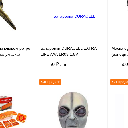
К сравнению
К сравн
В
В избранное
В
В избра
наличии
наличии
м клювом ретро
Батарейки DURACELL EXTRA
Маска с
полумаска)
LIFE AАА LR03 1.5V
(венеци
тая, размер 27
алкалиновые 12шт/уп
LESD235
50 ₽
50
/ шт
ПОШТУЧНО !!!
27 см
Хит продаж
Хит прод
В корзину
В корзину
К сравнению
К сравн
В
В избранное
В
В избра
наличии
наличии