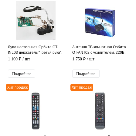
Лупа настольная Орбита OT-
Антенна ТВ комнатная Орбита
INL03 держатель "Третья рука",
OT-ANT02 с усилителем, 220B,
2 линзы (1,4Х и 3,5X)
38дБ
1 100 ₽
/ шт
1 750 ₽
/ шт
Подробнее
Подробнее
Хит продаж
Хит продаж