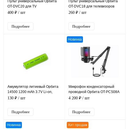
Пульт универсальный Орбита
Пульт универсальный Орбита
OT-DVC20 для TV
OT-DVC18 для телевизоров
Samsung LCD+LED
400 ₽
/ шт
260 ₽
/ шт
Подробнее
Подробнее
Новинка
Аккумулятор литиевый Орбита
Микрофон конденсаторный
14500 1200 mAh 3.7V Li-on,
проводной Орбита OT-PCS08A
выпуклый пин ЦЕНА ЗА 1
на стойке, подсветка RGB,
130 ₽
/ шт
4 200 ₽
/ шт
ШТУКУ !
кабель USB 1,8м
Подробнее
Подробнее
Новинка
Хит продаж