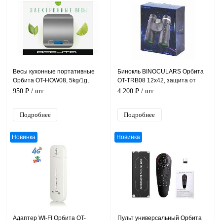
Весы кухонные портативные
Бинокль BINOCULARS Орбита
Орбита OT-HOW08, 5kg/1g,
OT-TRB08 12х42, защита от
металл, пластик, 2xAAA
влаги, 114M AT 1000M
950 ₽
/ шт
4 200 ₽
/ шт
Подробнее
Подробнее
Новинка
Новинка
Адаптер WI-FI Орбита OT-
Пульт универсальный Орбита