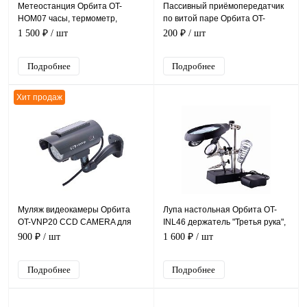
Метеостанция Орбита OT-
Пассивный приёмопередатчик
HOM07 часы, термометр,
по витой паре Орбита OT-
гигрометр с беспроводным
VNP23, под винт, передача 400-
1 500 ₽
/ шт
200 ₽
/ шт
датчиком, цветной экран
600 м
Подробнее
Подробнее
Хит продаж
Муляж видеокамеры Орбита
Лупа настольная Орбита OT-
OT-VNP20 CCD CAMERA для
INL46 держатель "Третья рука",
наружного наблюдения с
3 линзы (10Х, 7,5Х и 2,5X),
900 ₽
/ шт
1 600 ₽
/ шт
солнечной батареей, ЧЕРНАЯ
питание 220В
Подробнее
Подробнее