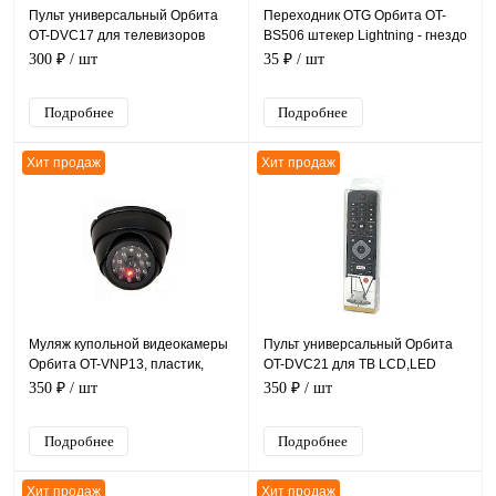
Пульт универсальный Орбита
Переходник OTG Орбита OT-
OT-DVC17 для телевизоров
BS506 штекер Lightning - гнездо
Samsung LCD+LED
microUSB.
300 ₽
/ шт
35 ₽
/ шт
Подробнее
Подробнее
Хит продаж
Хит продаж
Муляж купольной видеокамеры
Пульт универсальный Орбита
Орбита OT-VNP13, пластик,
OT-DVC21 для ТВ LCD,LED
черный, 95*95*65 мм
Philips
350 ₽
/ шт
350 ₽
/ шт
Подробнее
Подробнее
Хит продаж
Хит продаж