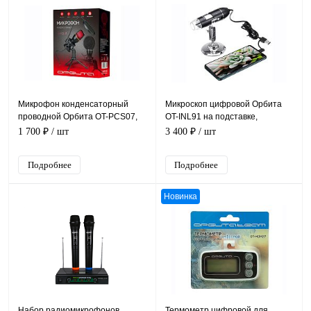
Микрофон конденсаторный
Микроскоп цифровой Орбита
проводной Орбита OT-PCS07,
OT-INL91 на подставке,
подсветка RGB, кабель USB
увеличение 1600X, 12*9*7 см
1 700 ₽
/ шт
3 400 ₽
/ шт
1,5м
Подробнее
Подробнее
Новинка
Набор радиомикрофонов
Термометр цифровой для