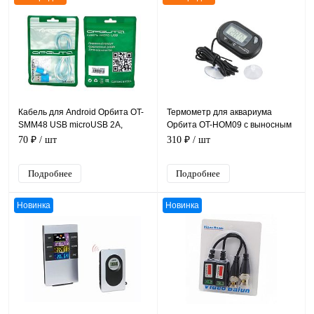
Кабель для Android Орбита OT-
Термометр для аквариума
SMM48 USB microUSB 2A,
Орбита OT-HOM09 с выносным
силикон, длина 1 м
датчиком, -50 +70°С
70 ₽
/ шт
310 ₽
/ шт
Подробнее
Подробнее
Новинка
Новинка