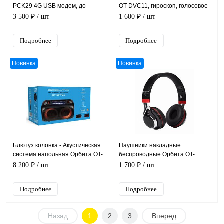
PCK29 4G USB модем, до
OT-DVC11, гироскоп, голосовое
150Mbps / LTE Cat4
управление, Plug and Play
3 500 ₽
/ шт
1 600 ₽
/ шт
Подробнее
Подробнее
Новинка
Новинка
Блютуз колонка - Акустическая
Наушники накладные
система напольная Орбита OT-
беспроводные Орбита OT-
SPF23 30 Вт, 210*250*480 мм
ERB22 Bluetooth Черные
8 200 ₽
/ шт
1 700 ₽
/ шт
Подробнее
Подробнее
Назад
1
2
3
Вперед