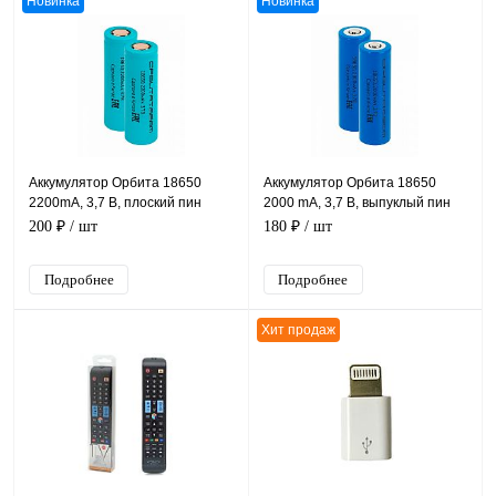
Новинка
Новинка
Аккумулятор Орбита 18650
Аккумулятор Орбита 18650
2200mA, 3,7 В, плоский пин
2000 mA, 3,7 В, выпуклый пин
ЦЕНА ЗА 1 ШТУКУ
ЦЕНА ЗА 1 ШТУКУ
200 ₽
/ шт
180 ₽
/ шт
Подробнее
Подробнее
Хит продаж