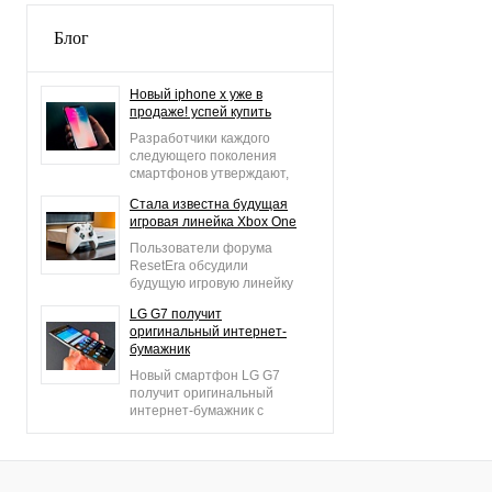
Блог
Новый iphone x уже в
продаже! успей купить
Разработчики каждого
следующего поколения
смартфонов утверждают,
что он является лучшим
Стала известна будущая
из всех когда-либо
игровая линейка Xbox One
выпущенных. То же самое
говорят создатели iPhone
Пользователи форума
X.
ResetEra обсудили
будущую игровую линейку
Xbox One. Инсайдером
LG G7 получит
выступил Klobrille. Стало
оригинальный интернет-
известно, какие новые
бумажник
игровые проекты
появятся для консоли
Новый смартфон LG G7
Xbox One.
получит оригинальный
интернет-бумажник с
особой защитой.
Новшество можно будет
использовать в качестве
безопасного приложения