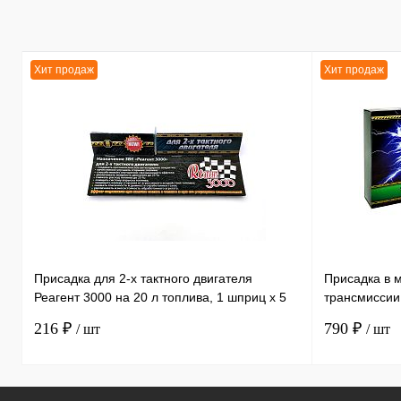
для сетевых трансакций.
Новый гаджет пока не был
анонсирован корейским
брендом
Хит продаж
Хит продаж
Присадка для 2-х тактного двигателя
Присадка в 
Реагент 3000 на 20 л топлива, 1 шприц х 5
трансмиссии
мл /30
литра, 1 бут
216 ₽
790 ₽
/ шт
/ шт