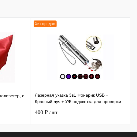
Хит продаж
Х
Лазерная указка 3в1 Фонарик USB +
Э
полиэстер, с
Красный луч + УФ подсветка для проверки
и
купюр 11,5 см
ф
400 ₽
3
/ шт