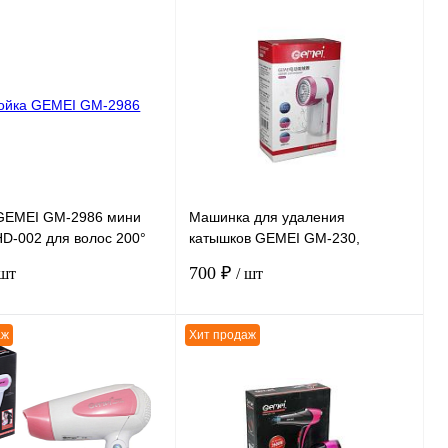
В корзину
В корзину
ению
К сравнению
нное
В
В избранное
В
наличии
наличии
GEMEI GM-2986 мини
Машинка для удаления
D-002 для волос 200°
катышков GEMEI GM-230,
овая
питание от сети 220В
700 ₽
 шт
/ шт
аж
Хит продаж
В корзину
В корзину
ению
К сравнению
нное
В
В избранное
В