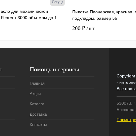
Секунд
масло для механической
Пилотка Пионерская, красная, 
 Реагент 3000 объемом до 1
подкладом, размер 56
ылка х 50 мл /30
200 ₽
/ шт
я
Помощь и сервисы
Copyright
- интерне
Главная
Все прав
Акции
630073, г
Каталог
Блюхера, 
Доставка
Посмотре
Контакты