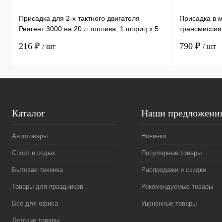
Присадка для 2-х тактного двигателя
Присадка в 
Реагент 3000 на 20 л топлива, 1 шприц х 5
трансмиссии
мл /30
литра, 1 бут
216 ₽
790 ₽
/ шт
/ шт
Каталог
Наши предложени
Автотовары
Новинки
Спорт и отдых
Популярные товары
Бытовая техника
Распродажи и скидки
Товары для праздников
Рекомендуемые товары
Все для офиса
Уцененные товары
Детские товары