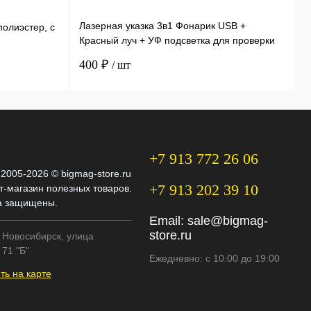
Лазерная указка 3в1 Фонарик USB +
Э
полиэстер, с
Красный луч + УФ подсветка для проверки
и
купюр 11,5 см
ф
400 ₽
3
/ шт
+7 913 772 26 06
 2005-2026 © bigmag-store.ru
+7 913 202 39 10
т-магазин полезных товаров.
а защищены.
Email:
sale@bigmag-
store.ru
. Новосибирск, улица
71 "Б"
Ежедневно: с 10:00 до 19:00
ть на карте