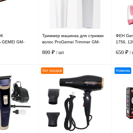
наличии
наличии
ОК
Триммер машинка для стрижки
ФЕН Geme
 GEMEI GM-
волос ProGemei Trimmer GM-
1756, 12
, 200°, 45W
6032 аккумуляторный 3W
дорожны
800 ₽
650 ₽
/ шт
/
темпера
Хит продаж
Новинка
В корзину
В корзину
К сравнению
К сравн
В
В избранное
В
В избра
наличии
наличии