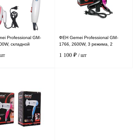
наличии
наличии
i Professional GM-
ФЕН Gemei Professional GM-
00W, складной
1766, 2600W, 3 режима, 2
й, 2 режима
скорости, 1 насадка
1 100 ₽
 шт
/ шт
туры
В корзину
В корзину
ению
К сравнению
нное
В
В избранное
В
наличии
наличии