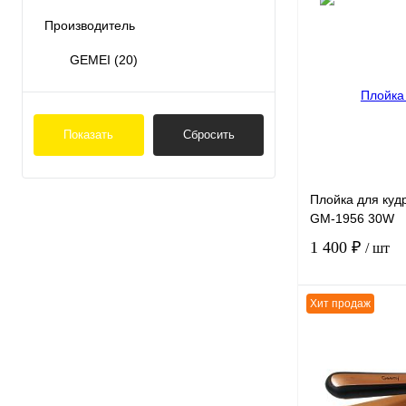
Производитель
К сравнению
GEMEI
(20)
В избранное
Показать
Сбросить
Плойка для куд
GM-1956 30W
1 400 ₽
/ шт
Хит продаж
К сравнению
В избранное