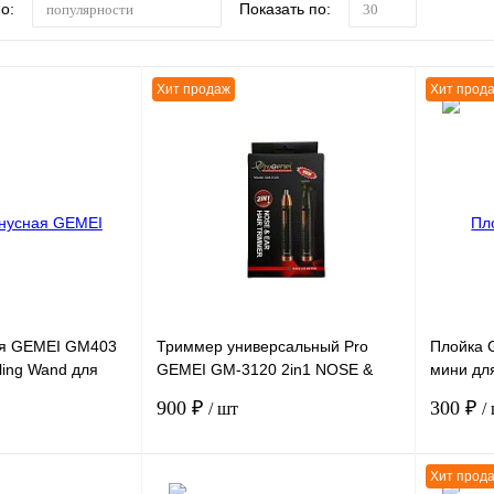
о:
Показать по:
популярности
30
Хит продаж
Хит прод
ая GEMEI GM403
Триммер универсальный Pro
Плойка 
rling Wand для
GEMEI GM-3120 2in1 NOSE &
мини дл
EAR HAIR TRIMMER
200° 45
900 ₽
300 ₽
/ шт
/
Хит прод