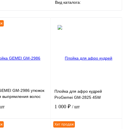
Вид каталога:
аж
GEMEI GM-2986 утюжок
Плойка для афро кудрей
я выпрямления волос
ProGemei GM-2825 45W
W
1 000 ₽
 шт
/ шт
аж
Хит продаж