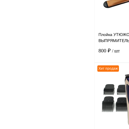
Плойка УТЮЖ
ВЫПРЯМИТЕЛЬ
2955 для волос
800 ₽
/ шт
Хит продаж
К сравнению
В избранное