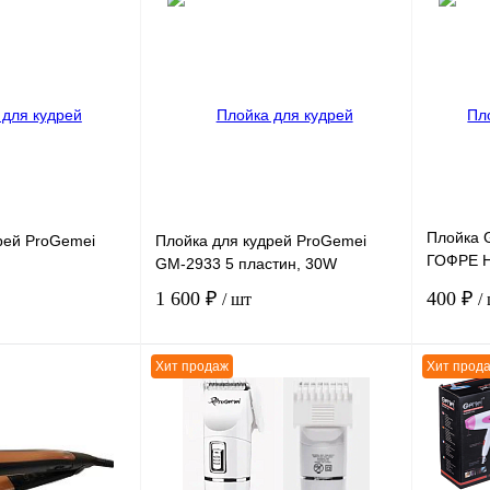
В корзину
В корзину
К сравнению
К сравн
В
В избранное
В
В избра
наличии
наличии
Плойка 
рей ProGemei
Плойка для кудрей ProGemei
ГОФРЕ H
GM-2933 5 пластин, 30W
45W роз
1 600 ₽
400 ₽
/ шт
/
Хит продаж
Хит прод
В корзину
В корзину
К сравнению
К сравн
В
В избранное
В
В избра