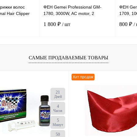
рижки волос
ФЕН Gemei Professional GM-
ФЕН Geme
al Hair Clipper
1780, 3000W, AC motor, 2
1709, 10
насадки, 2 скорости
дорожн
1 800 ₽
800 ₽
/ шт
/
В корзину
В корзину
САМЫЕ ПРОДАВАЕМЫЕ ТОВАРЫ
К сравнению
К сравн
В
В избранное
В
В избра
Хит продаж
наличии
наличии
21
Дней
4
Часов
5
Минут
49