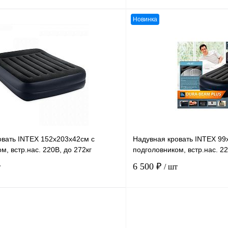
Новинка
В корзину
К сравнению
В
В избранное
наличии
н
овать INTEX 152х203х42см с
Надувная кровать INTEX 99
м, встр.нас. 220В, до 272кг
подголовником, встр.нас. 220
6 500 ₽
т
/ шт
В корзину