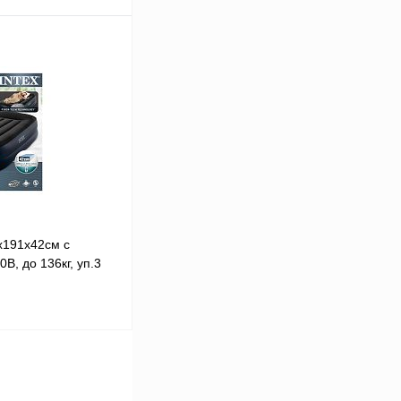
В корзину
В
аличии
х191х42см с
В, до 136кг, уп.3
В корзину