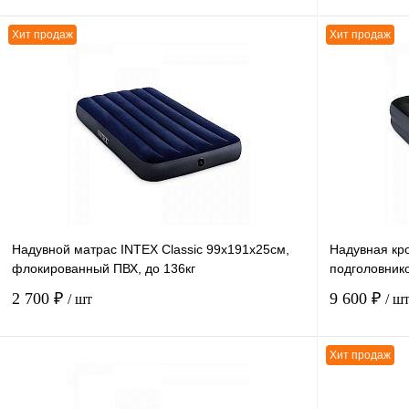
Хит продаж
Хит продаж
В корзину
К сравнению
К сравнению
В избранное
В
В избранное
наличии
Надувной матрас INTEX Classic 99х191х25см,
Надувная кр
флокированный ПВХ, до 136кг
подголовнико
2 700 ₽
9 600 ₽
/ шт
/ ш
Хит продаж
В корзину