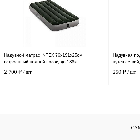
К сравнению
К сравнению
В избранное
В
В избранное
наличии
Надувной матрас INTEX 76х191х25см,
Надувная по
встроенный ножной насос, до 136кг
путешествий
2 700 ₽
250 ₽
/ шт
/ шт
В корзину
К сравнению
К сравнению
В избранное
В
В избранное
СА
наличии