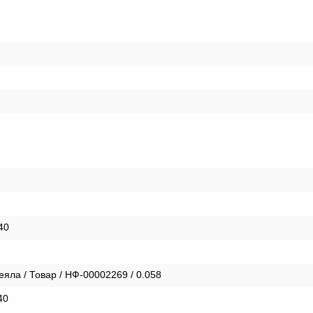
40
яла / Товар / НФ-00002269 / 0.058
40