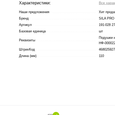
Характеристики:
Все хара
Наши предложения
Хит прод
Бренд
SILA PRO
Артикул
191-028 2
Базовая единица
шт
Подушки и
Реквизиты
НФ-000022
ШтрихКод
468025927
Длина (мм)
110