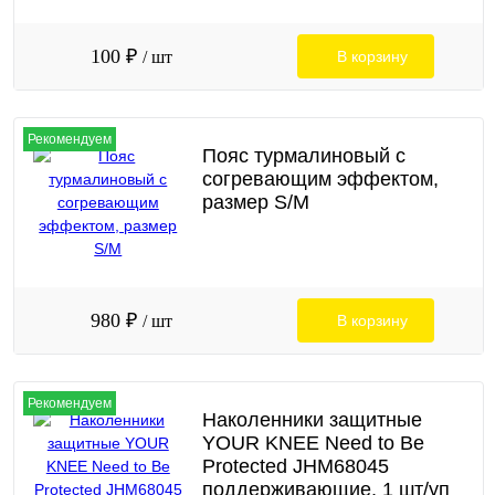
100 ₽
/ шт
В корзину
Рекомендуем
Пояс турмалиновый с
согревающим эффектом,
размер S/M
980 ₽
/ шт
В корзину
Рекомендуем
Наколенники защитные
YOUR KNEE Need to Be
Protected JHM68045
поддерживающие, 1 шт/уп