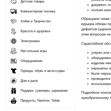
Детские товары
документ, п
полная ком
Компьютерная техника
Обращаем также в
Хобби и Творчество
курьера обязан п
дефектов (царапин
Красота и здоровье
этим вопросам не
Электроника
Гарантийное обс
Настольные игры
утерян или 
оборудован
Оборудование
изделие им
нарушены з
Одежда, обувь и аксессуары
были наруш
проводился
Дом и дача
использова
Подарки, сувениры, украшения
Подробное описан
приобретенному т
Продукты, Напитки, Табак