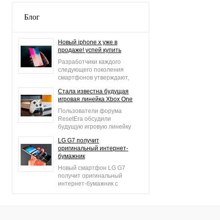
Блог
Новый iphone x уже в
продаже! успей купить
Разработчики каждого
следующего поколения
смартфонов утверждают,
что он является лучшим
Стала известна будущая
из всех когда-либо
игровая линейка Xbox One
выпущенных. То же самое
говорят создатели iPhone
Пользователи форума
X.
ResetEra обсудили
будущую игровую линейку
Xbox One. Инсайдером
LG G7 получит
выступил Klobrille. Стало
оригинальный интернет-
известно, какие новые
бумажник
игровые проекты
появятся для консоли
Новый смартфон LG G7
Xbox One.
получит оригинальный
интернет-бумажник с
особой защитой.
Новшество можно будет
использовать в качестве
безопасного приложения