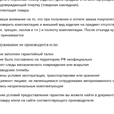
одтверждающий покупку (товарная накладная);
плектация товара.
аше внимание на то, что при получении и оплате заказа покупател
роверить комплектацию и внешний вид изделия на предмет отсутст
, трещин, сколов и т.п.) и полноту комплектации. После отъезда к
 принимаются.
луживание не производится если:
не заполнен гарантийный талон
ие было поставлено на территорию РФ неофициально
еет следы механического повреждения или вскрытия
аводские пломбы
ены условия эксплуатации, транспортировки или хранения
 ремонт лицами, не являющимися сотрудниками авторизованного с
лись неоригинальные комплектующие
ие условий предоставления гарантии вы можете найти в документ
овару и/или на сайте соответствующего производителя.