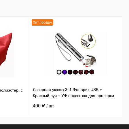
Хит продаж
Х
Лазерная указка 3в1 Фонарик USB +
Э
полиэстер, с
Красный луч + УФ подсветка для проверки
и
купюр 11,5 см
ф
400 ₽
3
/ шт