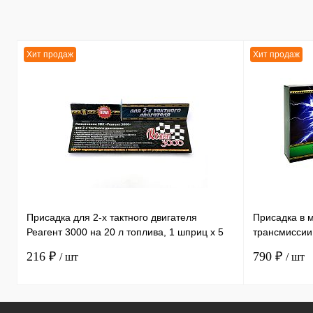
для сетевых трансакций.
Новый гаджет пока не был
анонсирован корейским
брендом
Хит продаж
Хит продаж
Присадка для 2-х тактного двигателя
Присадка в 
Реагент 3000 на 20 л топлива, 1 шприц х 5
трансмиссии
мл /30
литра, 1 бут
216 ₽
790 ₽
/ шт
/ шт