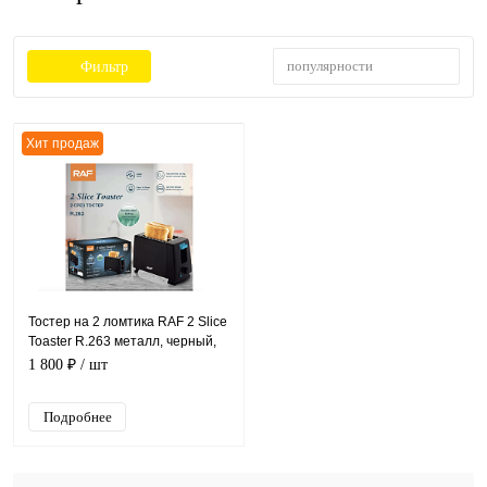
популярности
Фильтр
Хит продаж
Тостер на 2 ломтика RAF 2 Slice
Toaster R.263 металл, черный,
650Вт
1 800 ₽
/ шт
Подробнее